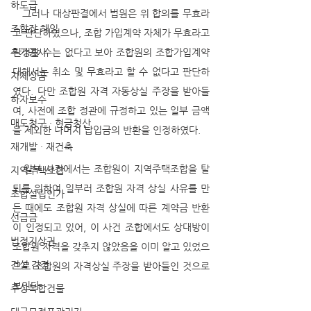
하도급
   그러나 대상판결에서 법원은 위 합의를 무효라
조합장 해임
고 판단하였으나, 조합 가입계약 자체가 무효라고 
추가공사
단정할 수는 없다고 보아 조합원의 조합가입계약
대해서는 취소 및 무효라고 할 수 없다고 판단하
지체상금
였다. 다만 조합원 자격 자동상실 주장을 받아들
하자보수
여, 사전에 조합 정관에 규정하고 있는 일부 금액
매도청구 · 현금청산
을 제외한 나머지 납입금의 반환을 인정하였다. 
재개발 · 재건축
   일부 사건에서는 조합원이 지역주택조합을 탈
지역주택조합
퇴를 위하여 일부러 조합원 자격 상실 사유를 만
조합설립인가
든 때에도 조합원 자격 상실에 따른 계약금 반환
선급금
이 인정되고 있어, 이 사건 조합에서도 상대방이 
법정지상권
조합원 자격을 갖추지 않았음을 이미 알고 있었으
건설 감정
므로 조합원의 자격상실 주장을 받아들인 것으로 
보인다.
주상복합건물