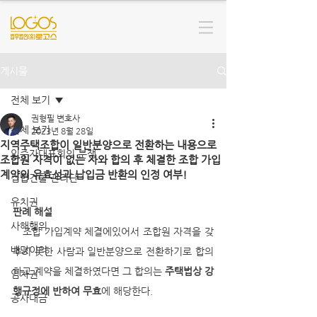
게시물
전체 보기
권형필 변호사
전체 보기
2023년 8월 28일
지역주택조합이 일반분양으로 전환하는 내용으로
입주자대표회의 분쟁
조합원 자격이 없는 자와 합의 후 체결한 조합 가입
계약의 유효성과 납입금 반환의 인정 여부!
집합건물 관리단
유치권
판례 해설
사해행위
   조합 가입계약 체결에있어서 조합원 자격을 갖
배당이의
추지 못한 사람과 일반분양으로 전환하기로 합의
하고 계약을 체결하였다면 그 합의는 
주택법상 강
임차권
행규정에 반하여 무효
에 해당한다.
공사대금