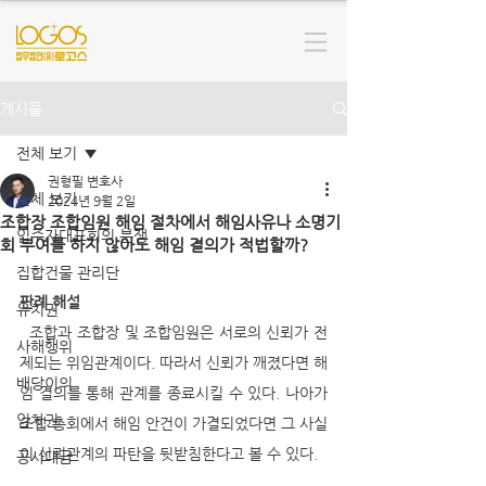
게시물
전체 보기
권형필 변호사
전체 보기
2024년 9월 2일
조합장 조합임원 해임 절차에서 해임사유나 소명기
입주자대표회의 분쟁
회 부여를 하지 않아도 해임 결의가 적법할까?
집합건물 관리단
판례 해설 
유치권
  조합과 조합장 및 조합임원은 서로의 신뢰가 전
사해행위
제되는 위임관계이다. 따라서 신뢰가 깨졌다면 해
배당이의
임 결의를 통해 관계를 종료시킬 수 있다. 나아가 
임차권
조합 총회에서 해임 안건이 가결되었다면 그 사실
이 신뢰관계의 파탄을 뒷받침한다고 볼 수 있다.
공사대금