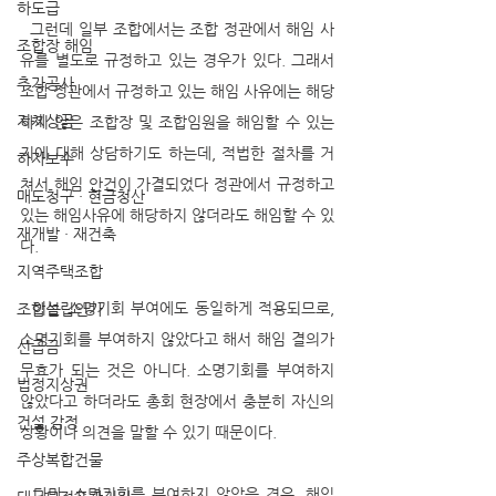
하도급
  그런데 일부 조합에서는 조합 정관에서 해임 사
조합장 해임
유를 별도로 규정하고 있는 경우가 있다. 그래서 
추가공사
조합 정관에서 규정하고 있는 해임 사유에는 해당
지체상금
하지 않은 조합장 및 조합임원을 해임할 수 있는
지에 대해 상담하기도 하는데, 적법한 절차를 거
하자보수
쳐서 해임 안건이 가결되었다 정관에서 규정하고 
매도청구 · 현금청산
있는 해임사유에 해당하지 않더라도 해임할 수 있
재개발 · 재건축
다. 
지역주택조합
  이는 소명기회 부여에도 동일하게 적용되므로, 
조합설립인가
소명기회를 부여하지 않았다고 해서 해임 결의가 
선급금
무효가 되는 것은 아니다. 소명기회를 부여하지 
법정지상권
않았다고 하더라도 총회 현장에서 충분히 자신의 
건설 감정
상황이나 의견을 말할 수 있기 때문이다. 
주상복합건물
  다만, 소명기회를 부여하지 않았을 경우, 해임 