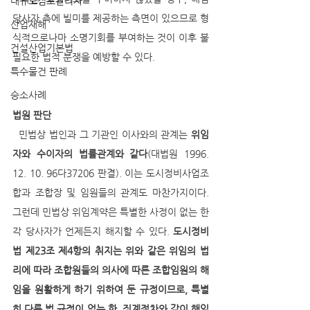
대규모점포관리자
당사자 측에 빌미를 제공하는 측면이 있으므로 형
산업재해
식적으로나마 소명기회를 부여하는 것이 이후 불
건설산업기본법
필요한 법적 분쟁을 예방할 수 있다.
특수물건 판례
승소사례
법원 판단 
  민법상 법인과 그 기관인 이사와의 관계는 
위임
자와 수이자의 법률관계와 같다
(대법원 1996. 
12. 10. 96다37206 판결). 이는 도시정비사업조
합과 조합장 및 임원들의 관계도 마찬가지이다. 
그런데 민법상 위임계약은 특별한 사정이 없는 한 
각 당사자가 언제든지 해지할 수 있다. 
도시정비
법 제23조 제4항의 취지는 위와 같은 위임의 법
리에 따라 조합원들의 의사에 따른 조합임원의 해
임을 원활하게 하기 위하여 둔 규정이므로, 특별
히 다른 법 규정이 없는 한, 
징계절차와 같이 해임 