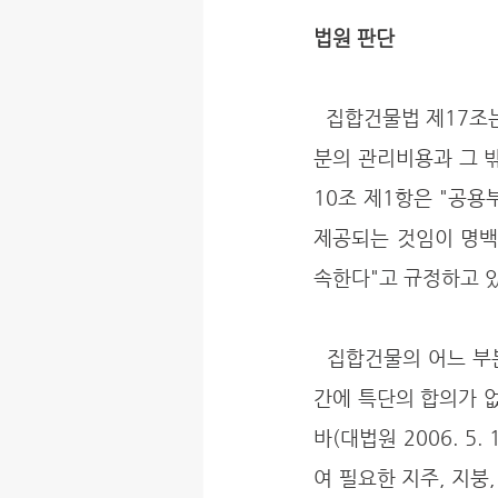
법원 판단
  집합건물법 제17조는 "각 공유자는 규약에 달리 정한 바가 없으면 그 지분의 비율에 따라 공용부
분의 관리비용과 그 
10조 제1항은 "공
제공되는 것임이 명백
속한다"고 규정하고 있
  집합건물의 어느 부분이 구분소유자 전원 또는 일부의 공용에 제공되는 것인지 여부는 소유자들 
간에 특단의 합의가 
바(대법원 2006. 5
여 필요한 지주, 지붕