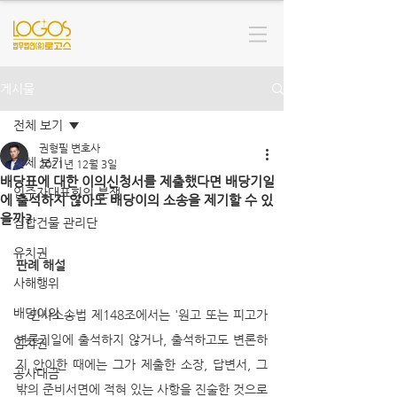
게시물
전체 보기
권형필 변호사
전체 보기
2021년 12월 3일
배당표에 대한 이의신청서를 제출했다면 배당기일
입주자대표회의 분쟁
에 출석하지 않아도 배당이의 소송을 제기할 수 있
을까?
집합건물 관리단
유치권
판례 해설
사해행위
배당이의
   민사소송법 제148조에서는 '원고 또는 피고가 
변론기일에 출석하지 않거나, 출석하고도 변론하
임차권
지 안이한 때에는 그가 제출한 소장, 답변서, 그 
공사대금
밖의 준비서면에 적혀 있는 사항을 진술한 것으로 