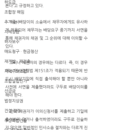
하도급
본다'고 규정하고 있다. 
조합장 해임
추가공사
   이는 배당이의 소송에서 채무자에게도 유사하
게 적용되어 채무자는 배당요구 종기까지 서면을 
지체상금
통해 채권자의 채권 및 그 순위에 대해 이의할 수 
하자보수
있다. 
매도청구 · 현금청산
재개발 · 재건축
   그러나 채권자의 경우에는 다르다. 즉, 이 경우
에는 민사집행법 제151조가 적용되기 때문에 반
지역주택조합
드시 배당기일에 직접 출석해야 할 뿐만 아니라 
조합설립인가
사전에 서면을 제출했더라도 구두로 배당이의를 
선급금
해야 한다. 
법정지상권
건설 감정
   만약 채권자가 이의신청서를 제출하고 기일에 
출석하지 않거나 출석하였더라도 구두로 진술하
주상복합건물
지 않으면 일반적인 민사소송 절차와는 다르게 진