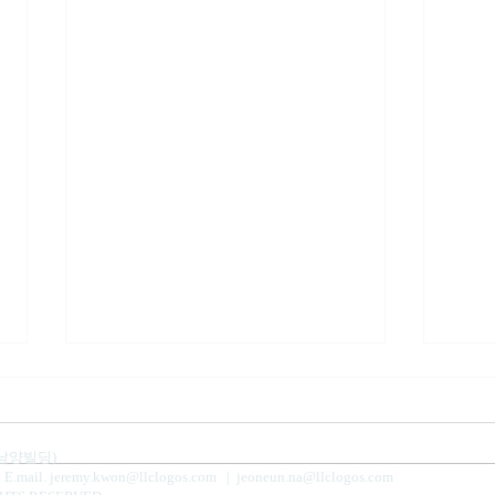
사
 남양빌딩)
9
E.mail.
jeremy.kwon@llclogos.com
|
jeoneun.na@llclogos.com