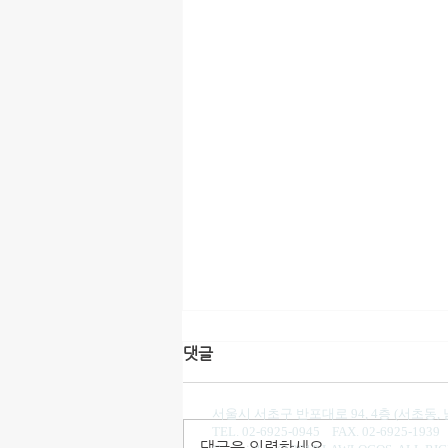
댓글
법무법인(유)로고스 권형필, 나정은 변호
서울시 서초구 반포대로 94, 4층 (서초동,
TEL. 02-6925-0945 FAX. 02-6925-193
댓글을 입력하세요.