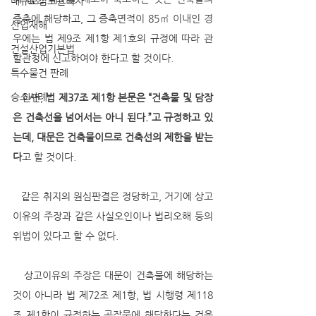
대규모점포관리자
증축에 해당하고, 그 증축면적이 85㎡ 이내인 경
산업재해
우에는 법 제9조 제1항 제1호의 규정에 따라 관
건설산업기본법
할관청에 신고하여야 한다고 할 것이다.
특수물건 판례
승소사례
   한편, 
법 제37조 제1항 본문은 “건축물 및 담장
은 건축선을 넘어서는 아니 된다.”고 규정하고 있
는데, 대문은 건축물이므로 건축선의 제한을 받는
다
고 할 것이다.
   같은 취지의 원심판결은 정당하고, 거기에 상고
이유의 주장과 같은 사실오인이나 법리오해 등의 
위법이 있다고 할 수 없다.
   상고이유의 주장은 대문이 건축물에 해당하는 
것이 아니라 법 제72조 제1항, 법 시행령 제118
조 제1항이 규정하는 공작물에 해당한다는 것을 