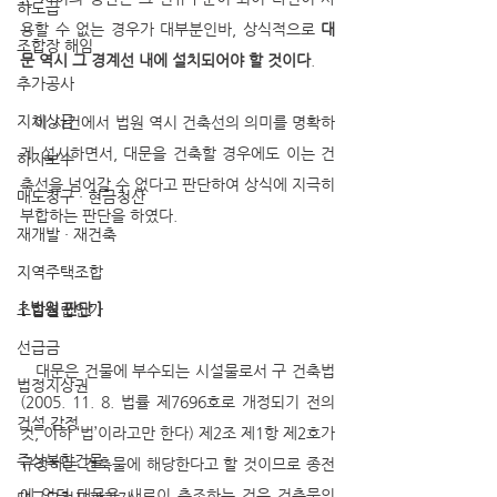
하도급
용할 수 없는 경우가 대부분인바, 상식적으로 
대
조합장 해임
문 역시 그 경계선 내에 설치되어야 할 것이다
. 
추가공사
지체상금
   이 사건에서 법원 역시 건축선의 의미를 명확하
게 설시하면서, 대문을 건축할 경우에도 이는 건
하자보수
축선을 넘어갈 수 없다고 판단하여 상식에 지극히 
매도청구 · 현금청산
부합하는 판단을 하였다. 
재개발 · 재건축
지역주택조합
[ 법원 판단 ] 
조합설립인가
선급금
   대문은 건물에 부수되는 시설물로서 구 건축법
법정지상권
(2005. 11. 8. 법률 제7696호로 개정되기 전의 
건설 감정
것, 이하 ‘법’이라고만 한다) 제2조 제1항 제2호가 
주상복합건물
규정하는 건축물에 해당한다고 할 것이므로 종전
에 없던 대문을 새로이 축조하는 것은 건축물의 