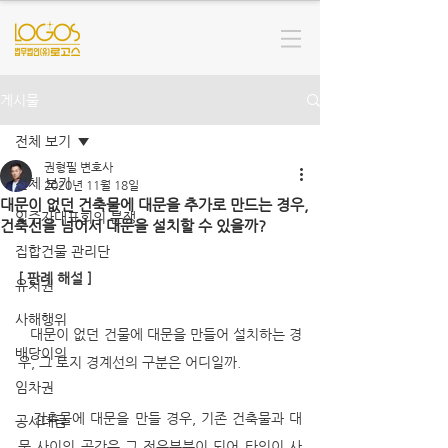
게시물
전체 보기
권형필 변호사
전체 보기
2020년 11월 18일
대문이 없던 건축물에 대문을 추가로 만드는 경우,
입주자대표회의 분쟁
건축선을 넘어서 대문을 설치할 수 있을까?
집합건물 관리단
[ 판례 해설 ]
유치권
사해행위
   대문이 없던 건물에 대문을 만들어 설치하는 경
배당이의
우, 그 토지 경계선의 구분은 어디일까. 
임차권
   건축물에 대문을 만들 경우, 기존 건축물과 대
공사대금
문 사이의 공간은 그 전유부분이 되어 타인이 사