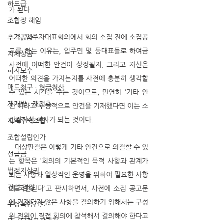
하도급
가 된다. 
조합장 해임
추가공사
   즉, 입주자대표회의에서 회의 소집 전에 소집공
고를 하는 이유는, 입주민 및 동대표들로 하여금 
지체상금
사전에 어떠한 안건이 상정될지, 그리고 자신은 
하자보수
어떠한 의견을 가지는지를 사전에 충분히 생각할 
매도청구 · 현금청산
수 있는 시간을 주는 것이므로, 만연히 '기타 안
재개발 · 재건축
건'이라고 추상적으로 안건을 기재했다면 이는 소
집절차상 하자가 되는 것이다.
지역주택조합
조합설립인가
   대상판결은 이렇게 기타 안건으로 의결할 수 있
선급금
는 항목은 '회의의 기본적인 목적 사항과 관계가 
법정지상권
되는 사항과 일상적인 운영을 위하여 필요한 사항
건설 감정
에 국한된다'고 판시하면서, 사전에 소집 공고문
에 기재되지 않은 사항을 결의하기 위해서는 구성
주상복합건물
원 전원이 직접 회의에 참석해서 결의해야 한다고 