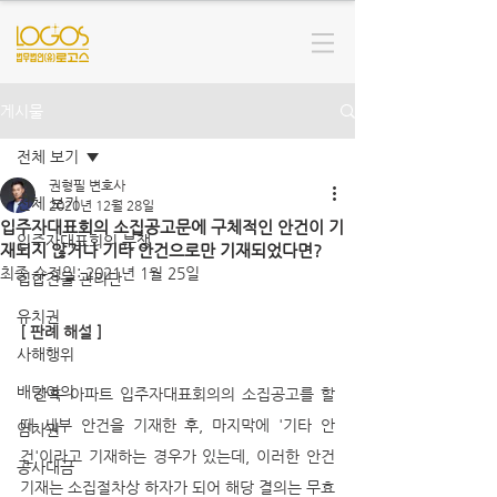
게시물
전체 보기
권형필 변호사
전체 보기
2020년 12월 28일
입주자대표회의 소집공고문에 구체적인 안건이 기
입주자대표회의 분쟁
재되지 않거나 기타 안건으로만 기재되었다면?
최종 수정일:
2021년 1월 25일
집합건물 관리단
유치권
[ 판례 해설 ]
사해행위
배당이의
  간혹 아파트 입주자대표회의의 소집공고를 할 
때 세부 안건을 기재한 후, 마지막에 '기타 안
임차권
건'이라고 기재하는 경우가 있는데, 이러한 안건 
공사대금
기재는 소집절차상 하자가 되어 해당 결의는 무효