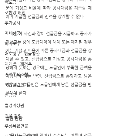
하도급
문에 기성고 비율에 따라 공사대금을 지급할 때 
조합장 해임
이미 지급한 선급금의 전액을 상계할 수 없다.
추가공사
지체상금
   다만 이 사건과 같이 선급금을 지급하고 공사가 
진행되는 중에 도급계약이 해제 또는 해지된 경우
하자보수
에는 기성고 비율에 따른 공사대금과 선급금을 상
매도청구 · 현금청산
계할 수 있고, 선급금으로 기성고 공사대금을 충
재개발 · 재건축
당하지 못하는 경우에는 도급인이 부족한 금액을 
지역주택조합
지급해야 하는 반면, 선급금으로 충당하고 남은 
경우에는 수급인은 도급인에게 남은 선급금을 반
조합설립인가
환해야 한다.
선급금
법정지상권
건설 감정
법원 판단
주상복합건물
   공사도급계약에 있어서 수수되는 이른바 선급