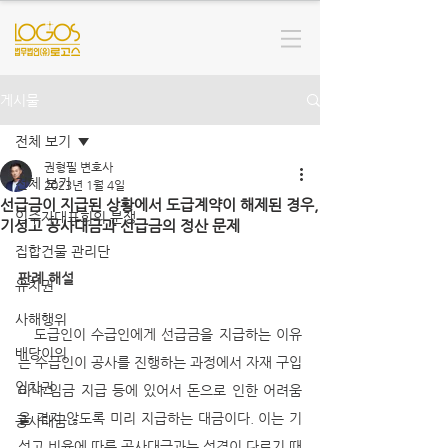
게시물
전체 보기
권형필 변호사
전체 보기
2023년 1월 4일
선급금이 지급된 상황에서 도급계약이 해제된 경우,
입주자대표회의 분쟁
기성고 공사대금과 선급금의 정산 문제
집합건물 관리단
판례 해설
유치권
사해행위
  도급인이 수급인에게 선급금을 지급하는 이유
배당이의
는 수급인이 공사를 진행하는 과정에서 자재 구입
임차권
이나 임금 지급 등에 있어서 돈으로 인한 어려움
을 겪지 않도록 미리 지급하는 대금이다. 이는 기
공사대금
성고 비율에 따른 공사대금과는 성격이 다르기 때