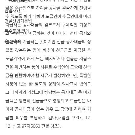
대규모점포관리자
금은 수급인으로 하여금 공사를 원활하게 진행할 
산업재해
수 있도록 하기 위하여 도급인이 수급인에게 미리 
건설산업기본법
지급하는 공사대금의 일부로서 구체적인 기성고
특수물건 판례
와 관련하여 지급하는 것이 아니라 전체 공사와 
승소사례
관련하여 지급하는 것이지만 선급 공사대금의 성
질을 갖는다는 점에 비추어 선급금을 지급한 후 
도급계약이 해제 또는 해지되거나 선급금 지급조
건을 위반하는 등의 사유로 수급인이 도중에 선급
금을 반환하여야 할 사유가 발생하였다면, 특별한 
사정이 없는 한 별도의 상계의 의사표시 없이도 
그 때까지의 기성고에 해당하는 공사대금 중 미지
급액은 당연히 선급금으로 충당되고 도급인은 나
머지 공사대금이 있는 경우 그 금액에 한하여 지
급할 의무를 부담하게 된다(대법원 1997. 12. 
12. 선고 97다5060 판결 참조). 