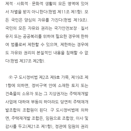
제적ㆍ사회적ㆍ문화적 생활의 모든 영역에 있어
서 차별을 받지 아니한다(헌법 제11조 제1항). 모
든 국민은 양심의 자유를 가진다(헌법 제19조). 
국민의 모든 자유와 권리는 국가안전보장ㆍ질서
유지 또는 공공복리를 위하여 필요한 경우에 한하
여 법률로써 제한할 수 있으며, 제한하는 경우에
도 자유와 권리의 본질적인 내용을 침해할 수 없
다(헌법 제37조 제2항).
   ④ 구 도시정비법 제2조 제9호 가목, 제19조 제
1항에 의하면, 정비구역 안에 소재한 토지 또는 
건축물의 소유자 또는 그 지상권자는 주택재개발
사업에 대하여 부동의 하더라도 당연히 주택재개
발조합의 조합원이 된다. 구 도시정비법에 의하
면, 주택재개발 조합은, 임원으로 조합장, 이사 및 
감사를 두고(제21조 제1항), 정관에 임원의 권리