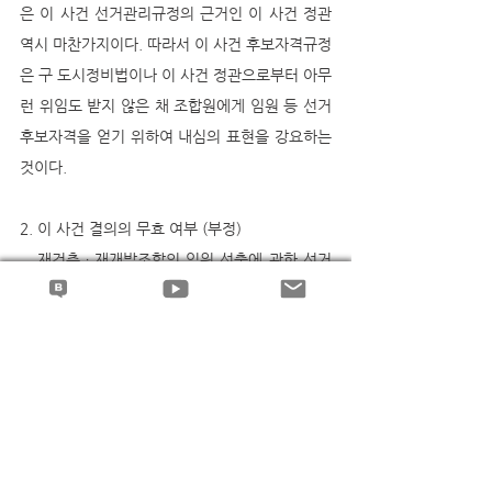
은 이 사건 선거관리규정의 근거인 이 사건 정관 
역시 마찬가지이다. 따라서 이 사건 후보자격규정
은 구 도시정비법이나 이 사건 정관으로부터 아무
런 위임도 받지 않은 채 조합원에게 임원 등 선거 
후보자격을 얻기 위하여 내심의 표현을 강요하는 
것이다.
2. 이 사건 결의의 무효 여부 (부정)
   재건축ㆍ재개발조합의 임원 선출에 관한 선거
관리 절차상에 일부 잘못이 있는 경우에, 그 잘못
으로 인하여 자유로운 판단에 의한 투표를 방해하
여 자유와 공정을 현저히 침해하고 그로 인하여 
선출결의의 결과에 영향을 미쳤다고 인정되는지 
여부 등을 참작하여 선출결의의 무효 여부를 판단
하여야 한다( 대법원 2012. 10. 25. 선고 2010다
102533 판결 등 참조).