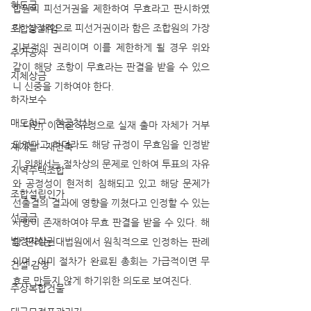
하도급
합원의 피선거권을 제한하여 무효라고 판시하였
다. 실질적으로 피선거권이라 함은 조합원의 가장 
조합장 해임
기본적인 권리이며 이를 제한하게 될 경우 위와 
추가공사
같이 해당 조항이 무효라는 판결을 받을 수 있으
지체상금
니 신중을 기하여야 한다. 
하자보수
매도청구 · 현금청산
   다만, 이러한 규정으로 실재 출마 자체가 거부
되었다고 하더라도 해당 규정이 무효임을 인정받
재개발 · 재건축
기 위해서는 절차상의 문제로 인하여 투표의 자유
지역주택조합
와 공정성이 현저히 침해되고 있고 해당 문제가 
조합설립인가
선출결의 결과에 영향을 끼쳤다고 인정할 수 있는 
선급금
사항이 존재하여야 무효 판결을 받을 수 있다. 해
법정지상권
당 판례는 대법원에서 원칙적으로 인정하는 판례
이며, 이미 절차가 완료된 총회는 가급적이면 무
건설 감정
효로 만들지 않게 하기위한 의도로 보여진다.
주상복합건물