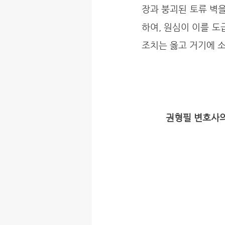
장과 붕괴된 토류 벽
하여, 원심이 이를 도
조치는 옳고 거기에 소
권형필 변호사의