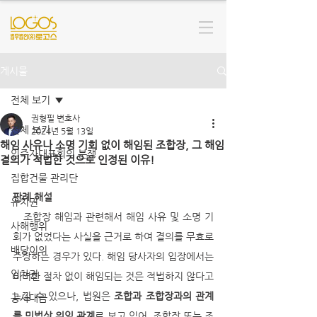
게시물
전체 보기
권형필 변호사
전체 보기
2024년 5월 13일
해임 사유나 소명 기회 없이 해임된 조합장, 그 해임
입주자대표회의 분쟁
결의가 적법한 것으로 인정된 이유!
집합건물 관리단
판례 해설
유치권
   조합장 해임과 관련해서 해임 사유 및 소명 기
사해행위
회가 없었다는 사실을 근거로 하여 결의를 무효로 
배당이의
주장하는 경우가 있다. 해임 당사자의 입장에서는 
임차권
이러한 절차 없이 해임되는 것은 적법하지 않다고 
느낄 수 있으나, 법원은 
조합과 조합장과의 관계
공사대금
를 민법상 위임 관계
로 보고 있어, 조합장 또는 조