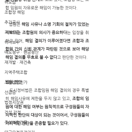
하도급
합 임원의 자유로운 해임이 가능한 것이다.
조합장 해임
추가공사
   법원은 
해임 사유나 소명 기회의 절차가 있었는
지체상금
지보다는 조합원의 의사가 중요하다
는 입장을 취
하고 있어, 
해임 결의가 이루어졌다면 조합과 조
하자보수
합원 간의 신뢰 관계가 파탄된 것으로 보아 해당 
매도청구 · 현금청산
해임 결의를 무효로 볼 수 없다
고 판단한 것이다.
재개발 · 재건축
지역주택조합
법원 판단
조합설립인가
   도시정비법은 조합임원 해임 결의의 경우 특별
선급금
히 해임사유에 제한을 두지 않고 있고, 
조합의 임
법정지상권
원에 대한 해임 여부는 원칙적으로 구성원들의 자
건설 감정
치적인 판단의 대상이 되는 것이어서, 구성원들의 
주상복합건물
자치적인 판단을 존중할 필요가 있다.