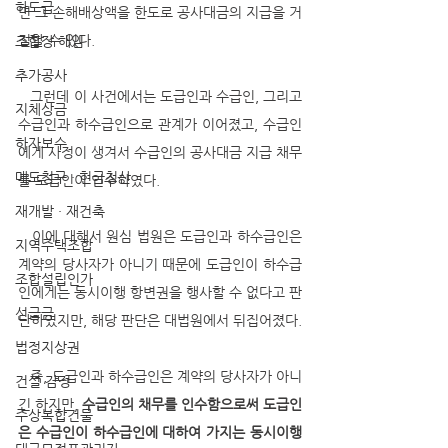
하도급
면 그 손해배상액을 한도로 공사대금의 지급을 거
절할 수 있다. 
조합장 해임
추가공사
   그런데 이 사건에서는 도급인과 수급인, 그리고 
지체상금
수급인과 하수급인으로 관계가 이어졌고, 수급인
하자보수
에게 사정이 생겨서 수급인의 공사대금 지급 채무
매도청구 · 현금청산
를 도급인이 인수하였다. 
재개발 · 재건축
   이에 대해서 원심 법원은 도급인과 하수급인은 
지역주택조합
계약의 당사자가 아니기 때문에 도급인이 하수급
조합설립인가
인에게는 동시이행 항변권을 행사할 수 없다고 판
선급금
단하였지만, 해당 판단은 대법원에서 뒤집어졌다. 
법정지상권
   즉, 도급인과 하수급인은 계약의 당사자가 아니
건설 감정
긴 하지만, 
수급인의 채무를 인수함으로써 도급인
주상복합건물
은 수급인이 하수급인에 대하여 가지는 동시이행 