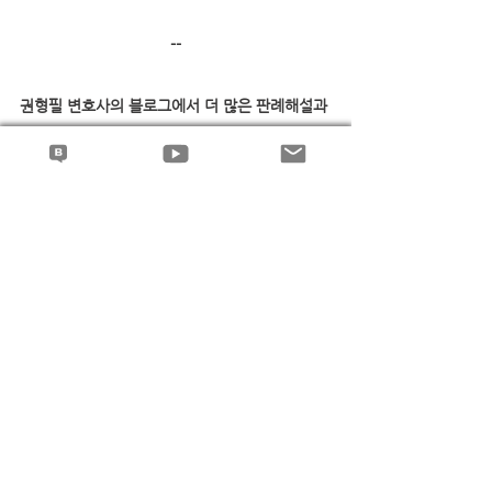
--
권형필 변호사의 블로그에서 더 많은 판례해설과 
동영상 강의를 보실 수 있습니다..^^
 ← 권형필 변호사의 네이버 블로그 바로 가기
  ← 권형필 변호사의 유튜브 채널 바로 가기
하자보수
공사대금