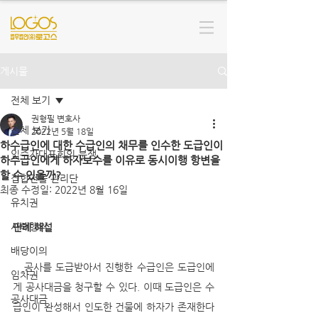
게시물
전체 보기
권형필 변호사
전체 보기
2022년 5월 18일
하수급인에 대한 수급인의 채무를 인수한 도급인이
입주자대표회의 분쟁
하수급인에게 하자보수를 이유로 동시이행 항변을
할 수 있을까?
집합건물 관리단
최종 수정일:
2022년 8월 16일
유치권
사해행위
판례 해설
배당이의
   공사를 도급받아서 진행한 수급인은 도급인에
임차권
게 공사대금을 청구할 수 있다. 이때 도급인은 수
공사대금
급인이 완성해서 인도한 건물에 하자가 존재한다