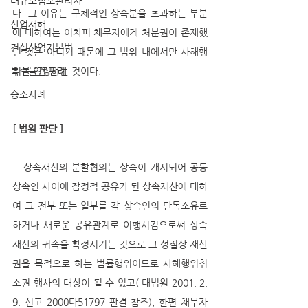
대규모점포관리자
다. 그 이유는 구체적인 상속분을 초과하는 부분
산업재해
에 대하여는 어차피 채무자에게 처분권이 존재했
건설산업기본법
던 것은 아니기 때문에 그 범위 내에서만 사해행
특수물건 판례
위를 인정하는 것이다.
승소사례
[ 법원 판단 ]
   상속재산의 분할협의는 상속이 개시되어 공동
상속인 사이에 잠정적 공유가 된 상속재산에 대하
여 그 전부 또는 일부를 각 상속인의 단독소유로 
하거나 새로운 공유관계로 이행시킴으로써 상속
재산의 귀속을 확정시키는 것으로 그 성질상 재산
권을 목적으로 하는 법률행위이므로 사해행위취
소권 행사의 대상이 될 수 있고( 대법원 2001. 2. 
9. 선고 2000다51797 판결 참조), 한편 채무자