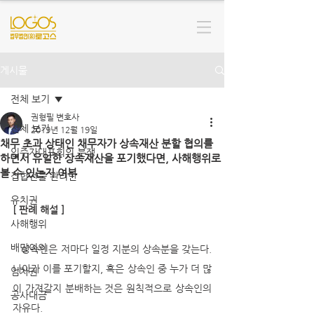
게시물
전체 보기
권형필 변호사
전체 보기
2019년 12월 19일
채무 초과 상태인 채무자가 상속재산 분할 협의를
입주자대표회의 분쟁
하면서 유일한 상속재산을 포기했다면, 사해행위로
볼 수 있는지 여부
집합건물 관리단
유치권
[ 판례 해설 ]
사해행위
배당이의
   상속인은 저마다 일정 지분의 상속분을 갖는다. 
나아가 이를 포기할지, 혹은 상속인 중 누가 더 많
임차권
이 가져갈지 분배하는 것은 원칙적으로 상속인의 
공사대금
자유다. 