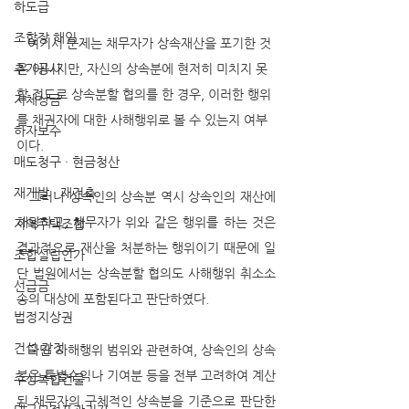
하도급
조합장 해임
   여기서 문제는 채무자가 상속재산을 포기한 것
추가공사
은 아니지만, 자신의 상속분에 현저히 미치지 못
할 정도로 상속분할 협의를 한 경우, 이러한 행위
지체상금
를 채권자에 대한 사해행위로 볼 수 있는지 여부
하자보수
이다.
매도청구 · 현금청산
재개발 · 재건축
   그러나 상속인의 상속분 역시 상속인의 재산에 
해당하고, 채무자가 위와 같은 행위를 하는 것은 
지역주택조합
결과적으로 재산을 처분하는 행위이기 때문에 일
조합설립인가
단 법원에서는 상속분할 협의도 사해행위 취소소
선급금
송의 대상에 포함된다고 판단하였다. 
법정지상권
건설 감정
   다만 사해행위 범위와 관련하여, 상속인의 상속
분은 특별수익나 기여분 등을 전부 고려하여 계산
주상복합건물
된 채무자의 구체적인 상속분을 기준으로 판단한