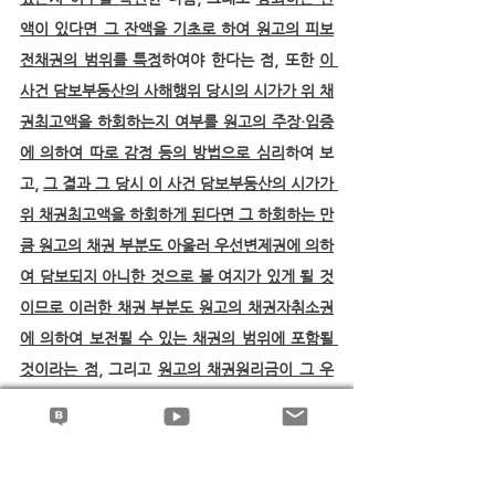
액이 있다면 그 잔액을 기초로 하여 원고의 피보
전채권의 범위를 특정
하여야 한다는 점, 또한 
이 
사건 담보부동산의 사해행위 당시의 시가가 위 채
권최고액을 하회하는지 여부를 원고의 주장·입증
에 의하여 따로 감정 등의 방법으로 심리
하여 보
고, 
그 결과 그 당시 이 사건 담보부동산의 시가가 
위 채권최고액을 하회하게 된다면 그 하회하는 만
큼 원고의 채권 부분도 아울러 우선변제권에 의하
여 담보되지 아니한 것으로 볼 여지가 있게 될 것
이므로 이러한 채권 부분도 원고의 채권자취소권
에 의하여 보전될 수 있는 채권의 범위에 포함될 
것이라는 점
, 그리고 
원고의 채권원리금이 그 우
선변제권에 의하여 전액 담보되지 아니하는 경우
에는 변제충당의 법리를 유추적용하여 사해행위 
시점에서는 이자채권이 원금채권에 우선하여 우
선변제권에 의하여 담보되고 있다고 볼 것이므로 