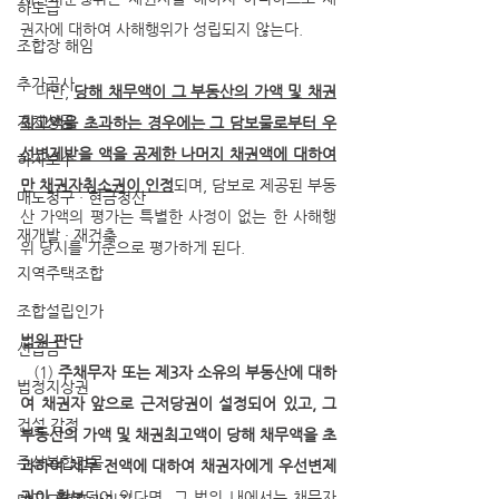
하도급
권자에 대하여 사해행위가 성립되지 않는다.
조합장 해임
추가공사
   다만, 
당해 채무액이 그 부동산의 가액 및 채권
지체상금
최고액을 초과하는 경우에는 그 담보물로부터 우
선변제받을 액을 공제한 나머지 채권액에 대하여
하자보수
만 채권자취소권이 인정
되며, 담보로 제공된 부동
매도청구 · 현금청산
산 가액의 평가는 특별한 사정이 없는 한 사해행
재개발 · 재건축
위 당시를 기준으로 평가하게 된다.
지역주택조합
조합설립인가
법원 판단
선급금
   (1)
 주채무자 또는 제3자 소유의 부동산에 대하
법정지상권
여 채권자 앞으로 근저당권이 설정되어 있고, 그 
건설 감정
부동산의 가액 및 채권최고액이 당해 채무액을 초
주상복합건물
과하여 채무 전액에 대하여 채권자에게 우선변제
권이 확보
되어 있다면, 그 범위 내에서는 채무자