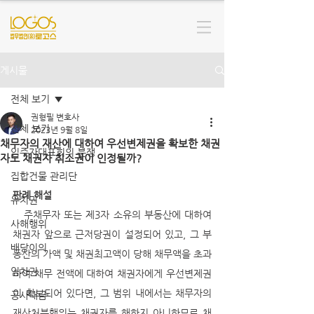
게시물
전체 보기
권형필 변호사
전체 보기
2023년 9월 8일
채무자의 재산에 대하여 우선변제권을 확보한 채권
입주자대표회의 분쟁
자도 채권자 취소권이 인정될까?
집합건물 관리단
판례 해설
유치권
   주채무자 또는 제3자 소유의 부동산에 대하여 
사해행위
채권자 앞으로 근저당권이 설정되어 있고, 그 부
배당이의
동산의 가액 및 채권최고액이 당해 채무액을 초과
임차권
하여 채무 전액에 대하여 채권자에게 우선변제권
이 확보되어 있다면, 그 범위 내에서는 채무자의 
공사대금
재산처분행위는 채권자를 해하지 아니하므로 채