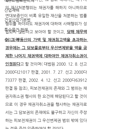
대규모점포관리자
의 재산처분행위는 채권자를 해하지 아니하므로 
산업재해
연대보증인이 비록 유일한 재산을 처분하는 법률
건설산업기본법
행위를 하더라도 채권자에 대하여 사해행위가 성
특수물건 판례
립되지 않는다고 보아야 할 것이고, 
당해 채무액
승소사례
이 그 부동산의 가액 및 채권최고액을 초과하는 
경우에는 그 담보물로부터 우선변제받을 액을 공
제한 나머지 채권액에 대하여만 채권자취소권이 
인정된다
고 할 것이며( 대법원 2000. 12. 8. 선고 
2000다21017 판결, 2001. 7. 27. 선고 2000다
73377 판결, 2002. 4. 12. 선고 2000다63912 
판결 등 참조), 피보전채권의 존재와 그 범위는 채
권자취소권 행사의 한 요건에 해당된다고 할 것이
므로 이 경우 채권자취소권을 행사하는 채권자로
서는 그 담보권의 존재에도 불구하고 자신이 주장
하는 피보전채권이 그 우선변제권 범위 밖에 있다
는 점을 주장·입증하여야 할 것이다.