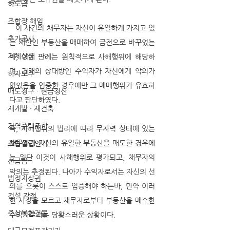
하도급
조합장 해임
   이 사건의 채무자는 자신이 유일하게 가지고 있
추가공사
는 재산인 부동산을 매매하여 금전으로 바꾸었는
지체상금
바, 이에 판례는 원칙적으로 사해행위에 해당하
며, 거래의 상대방인 수익자가 자신에게 악의가 
하자보수
없었음을 입증한 경우에만 그 매매행위가 유효하
매도청구 · 현금청산
다고 판단하였다.
재개발 · 재건축
지역주택조합
즉, 사해행위의 법리에 따라 무자력 상태에 있는 
채무자가 자신의 유일한 부동산을 매도한 경우에
조합설립인가
는 일단 이것이 사해행위로 평가되고, 채무자의 
선급금
악의는 추정된다. 나아가 수익자로서는 자신의 선
법정지상권
의를 오롯이 스스로 입증해야 하는바, 만약 이러
건설 감정
한 사정을 모르고 채무자로부터 부동산을 매수한 
주상복합건물
수익자로서는 당황스러운 상황이다. 