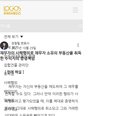
게시물
전체 보기
권형필 변호사
전체 보기
2021년 10월 29일
채무자의 사해행위로 채무자 소유의 부동산을 취득
입주자대표회의 분쟁
한 수익자의 증명책임
집합건물 관리단
[ 판례 해설 ]
유치권
사해행위
   채무자는 자신의 부동산을 매도하여 그 채무를 
배당이의
변제할 수도 있다. 그러나 만약 이러한 행위가 사
임차권
해행위라고 평가되었을 때, 이를 제대로 증명하지 
못하면 그대로 사해행위로 취소되고 그와 거래한 
공사대금
상대방은 소유권을 빼앗기게 된다. 