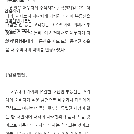
대규모점포관리자
   법원은 채무자와 수익자가 친척관계일 뿐만 아
산업재해
니라, 시세보다 지나치게 저렴한 가격에 부동산을 
건설산업기본법
매입한 점 등을 고려했을 때 수익자의 악의가 추
특수물건 판례
정된다고 판단하는바, 이 사건에서도 채무자가 자
승소사례
신의 자녀들에게 부동산을 매도 또는 증여한 것을 
볼 때 수익자의 악의를 인정하였다.
[ 법원 판단 ]
​   채무자가 자기의 유일한 재산인 부동산을 매각
하여 소비하기 쉬운 금전으로 바꾸거나 타인에게 
무상으로 이전하여 주는 행위는 특별한 사정이 없
는 한 채권자에 대하여 사해행위가 된다고 볼 것
이므로 채무자의 사해의 의사는 추정되는 것이고, 
이를 매수하거나 이전 받은 자가 악의가 없었다는 