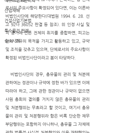
대규모점포관리자
로서의 주요사항이 확정되어 있다면, 이는 이른바 
산업재해
비법인사단에 해당한다(대법원 1994. 6. 28. 선
건설산업기본법
고 92다 36052 판결 등 참조). 위 인정 사실 및 
특수물건 판례
각 증거에 변론 전체의 취지를 종합하면, 피고는 
승소사례
단체 고유의 목적을 가지고 활동하고 있고, 규약 
및 조직을 갖추고 있으며, 단체로서의 주요사항이 
확정된 비법인사단이라고 봄이 타당하다.
   비법인사단의 경우, 총유물의 관리 및 처분에 
관하여는 정관이나 규약에 정한 바가 있으면 이에 
따라야 하고, 그에 관한 정관이나 규약이 없으면 
사원 총회의 결의를 거치지 않은 총유물의 관리 
및 처분행위는 무효라고 할 것이고, 여기서 총유
물의 관리 및 처분행위라 함은 비록 단순한 채무
부담행위는 포함하지 아니하나, 총유물 그 자체에 
관한 법률적·사실적 처분행위와 이용·개량행위는 