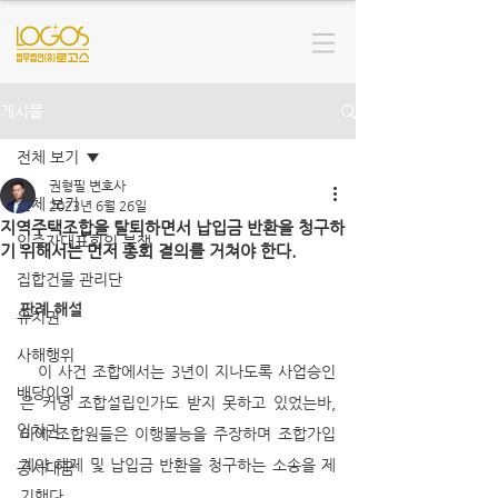
게시물
전체 보기
권형필 변호사
전체 보기
2023년 6월 26일
지역주택조합을 탈퇴하면서 납입금 반환을 청구하
입주자대표회의 분쟁
기 위해서는 먼저 총회 결의를 거쳐야 한다.
집합건물 관리단
판례 해설
유치권
사해행위
   이 사건 조합에서는 3년이 지나도록 사업승인
배당이의
은 커녕 조합설립인가도 받지 못하고 있었는바, 
임차권
이에 조합원들은 이행불능을 주장하며 조합가입 
계약 해제 및 납입금 반환을 청구하는 소송을 제
공사대금
기했다. 