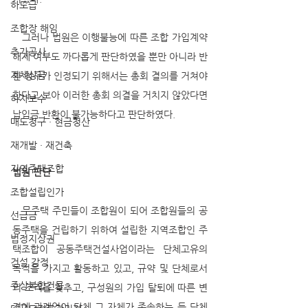
하도급
조합장 해임
   그러나 법원은 이행불능에 따른 조합 가입계약 
추가공사
해제 여부도 까다롭게 판단하였을 뿐만 아니라 반
지체상금
환 청구가 인정되기 위해서는 총회 결의를 거쳐야 
한다고 보아 이러한 총회 의결을 거치지 않았다면 
하자보수
납입금 반환이 불가능하다고 판단하였다.
매도청구 · 현금청산
재개발 · 재건축
지역주택조합
법원 판단 
조합설립인가
   무주택 주민들이 조합원이 되어 조합원들의 공
선급금
동주택을 건립하기 위하여 설립한 지역조합인 주
법정지상권
택조합이 공동주택건설사업이라는 단체고유의 
건설 감정
목적을 가지고 활동하고 있고, 규약 및 단체로서
주상복합건물
의 조직을 갖추고, 구성원의 가입 탈퇴에 따른 변
경에 관계없이 단체 그 자체가 존속하는 등 단체