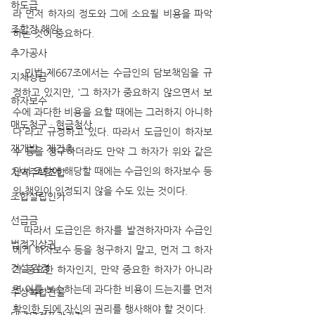
하도급
라 먼저 하자의 정도와 그에 소요될 비용을 파악
조합장 해임
하는 것이 중요하다.
추가공사
   민법 제667조에서는 수급인의 담보책임을 규
지체상금
정하고 있지만, '그 하자가 중요하지 않으면서 보
하자보수
수에 과다한 비용을 요할 때에는 그러하지 아니하
매도청구 · 현금청산
다'라고 규정하고 있다. 따라서 도급인이 하자보
재개발 · 재건축
수 등을 청구하더라도 만약 그 하자가 위와 같은 
단서 조항에 해당할 때에는 수급인의 하자보수 등
지역주택조합
의 책임이 인정되지 않을 수도 있는 것이다.
조합설립인가
선급금
   따라서 도급인은 하자를 발견하자마자 수급인
법정지상권
에게 하자보수 등을 청구하지 말고, 먼저 그 하자
건설 감정
가 중요한 하자인지, 만약 중요한 하자가 아니라
면 이를 보수하는데 과다한 비용이 드는지를 먼저 
주상복합건물
확인한 뒤에 자신의 권리를 행사해야 할 것이다.