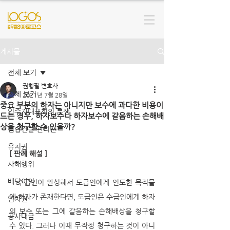
게시물
전체 보기
권형필 변호사
전체 보기
2021년 7월 28일
중요 부분의 하자는 아니지만 보수에 과다한 비용이
입주자대표회의 분쟁
드는 경우, 하자보수나 하자보수에 갈음하는 손해배
상을 청구할 수 있을까?
집합건물 관리단
유치권
[ 판례 해설 ]
사해행위
배당이의
   수급인이 완성해서 도급인에게 인도한 목적물
에 하자가 존재한다면, 도급인은 수급인에게 하자
임차권
의 보수 또는 그에 갈음하는 손해배상을 청구할 
공사대금
수 있다. 그러나 이때 무작정 청구하는 것이 아니