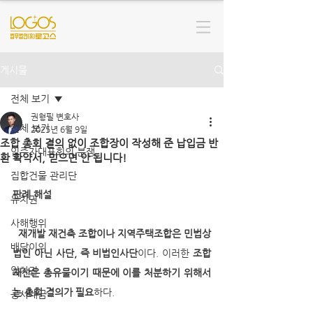
게시물
전체 보기
권형필 변호사
전체 보기
2025년 6월 9일
조합 총회 결의 없이 조합장이 작성해 준 납입금 반
입주자대표회의 분쟁
환 확약서, 믿으면 안 됩니다!
집합건물 관리단
판례 해설
유치권
사해행위
 재개발 재건축 조합이나 지역주택조합은 민법상 
배당이의
법인 아닌 사단, 즉 비법인사단
이다. 이러한 
조합 
임차권
재산은 총유물이기 때문에 이를 처분하기 위해서
는 총회 결의가 필요
하다. 
공사대금