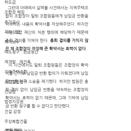
하도급
  그런데 아래에서 살펴볼 사건에서는 지역주택조
조합장 해임
합의 조합장이 탈퇴 조합원들에게 납입금 반환을 
추가공사
약속하는 내용의 확약서를 작성해주었다. 하지만 
지체상금
이는 조합 재산의 처분 행위에 해당하기 때문에 
총회 결의를 거쳐야 한다.
 총회 결의를 거치지 않
하자보수
은 채 조합장이 작성해 준 확약서는 효력이 없다
. 
매도청구 · 현금청산
재개발 · 재건축
  이 사건에서도 탈퇴 조합원들은 조합장의 확약
지역주택조합
서를 근거로 납입금 반환 합의가 이뤄졌다며 납입
금 반환 청구 소송을 제기했다. 하지만 법원은 총
조합설립인가
회 결의 없이 납입금 반환을 약속하는 조합장의 
선급금
확약서는 효력이 없기 때문에, 그에 기하여 납입
법정지상권
금 반환 청구를 할 수 없다고 판단했다.
건설 감정
주상복합건물
법원 판단