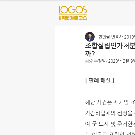
권형필 변호사
2019
조합설립인가처분이
까?
최종 수정일:
2020년 3월 9
[ 판례 해설 ]
해당 사건은 재개발 조
거감리업체의 선정을 
여 구 도시 및 주거
는 이유로 조합의 성