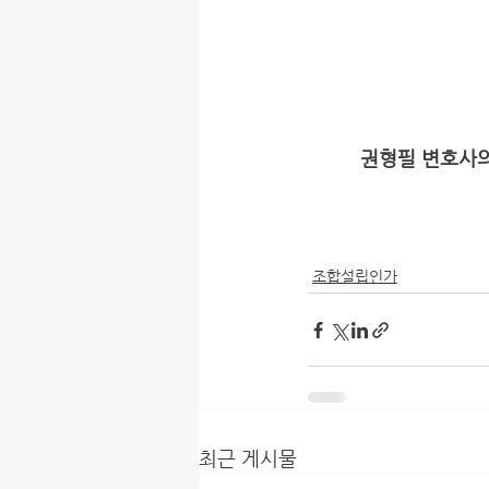
권형필 변호사의
조합설립인가
최근 게시물