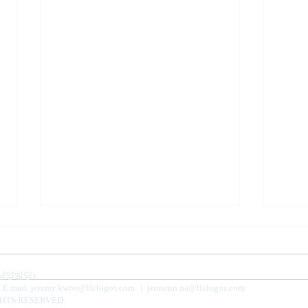
사
 남양빌딩)
9
E.mail.
jeremy.kwon@llclogos.com
|
jeoneun.na@llclogos.com
GHTS RESERVED.