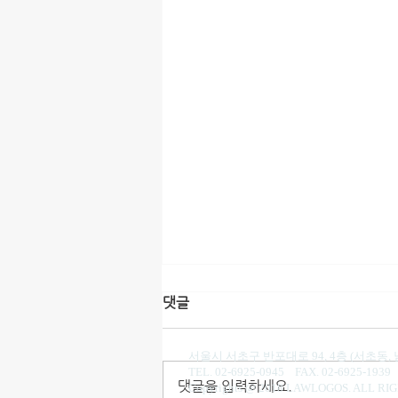
댓글
법무법인(유)로고스 권형필, 나정은 변호
서울시 서초구 반포대로 94, 4층 (서초동,
TEL. 02-6925-0945 FAX. 02-6925-193
댓글을 입력하세요.
Copyrights @ 2018 LAWLOGOS. ALL RI