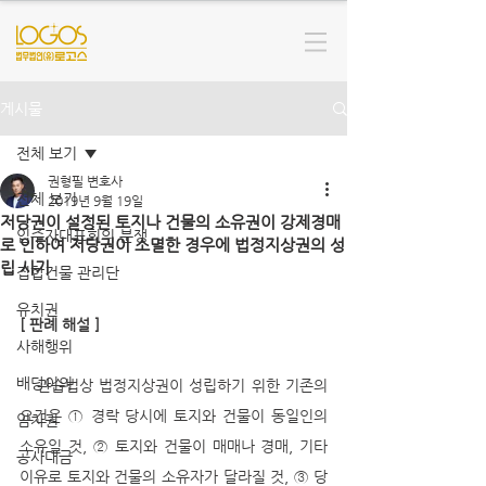
게시물
전체 보기
권형필 변호사
전체 보기
2019년 9월 19일
저당권이 설정된 토지나 건물의 소유권이 강제경매
입주자대표회의 분쟁
로 인하여 저당권이 소멸한 경우에 법정지상권의 성
립 시기
집합건물 관리단
유치권
[ 판례 해설 ]
사해행위
배당이의
   관습법상 법정지상권이 성립하기 위한 기존의 
요건은 ① 경락 당시에 토지와 건물이 동일인의 
임차권
소유일 것, ② 토지와 건물이 매매나 경매, 기타 
공사대금
이유로 토지와 건물의 소유자가 달라질 것, ③ 당