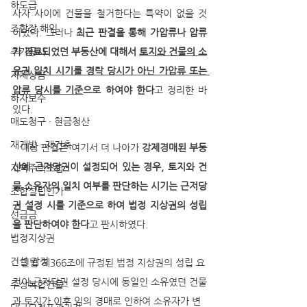
하도급
사자 사이에 건물을 철거한다는 특약이 없을 것 
조합장 해임
이었다. 그러나 
최근 판결을 통해 가압류나 압류
추가공사
가 경료되었던 부동산에 대해서 
토지와 건물의 소
유권 일치 시기를 경락 당시가 아닌 가압류 또는 
지체상금
압류 당시를 기준
으로 하여야 한다
고 정리한 바 
하자보수
있다.
매도청구 · 현금청산
재개발 · 재건축
   대상 판결은 여기서 더 나아가 
강제경매된 부동
산에 근저당권이 설정되어 있는 경우, 토지와 건
지역주택조합
물 소유자의 일치 여부를 판단하는 시기는 근저당
조합설립인가
권 설정 시를 기준으로 하여 법정 지상권의 성립
선급금
을 판단하여야 한다
고 판시하였다. 
법정지상권
건설 감정
   민법 제366조에 규정된 법정 지상권의 성립 요
건이 근저당권 설정 당시에 동일인 소유였던 건물
주상복합건물
과 토지가 이후 임의 경매로 인하여 소유자가 변