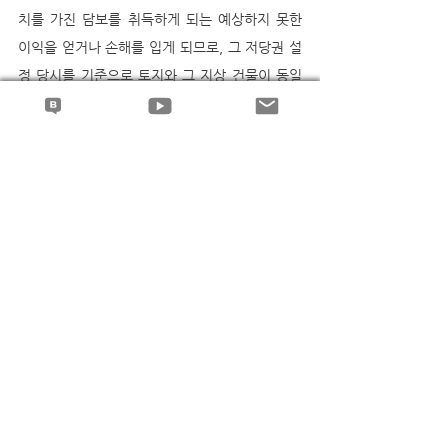
치를 가진 담보를 취득하게 되는 예상하지 못한 
이익을 얻거나 손해를 입게 되므로, 그 저당권 설
정 당시를 기준으로 토지와 그 지상 건물이 동일
인에게 속하였는지에 따라 관습상 법정지상권의 
성립 여부를 판단하여야 할 것이다. 
--
권형필 변호사의 블로그에서 더 많은 판례해설과 
동영상 강의를 보실 수 있습니다..^^
blog.naver.com/jeremiah92
법정지상권