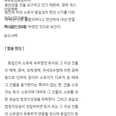
대규모점포관리자
동되었을 것을 요구하고 있기 때문에, 경매 개시 
산업재해
원인에 따라 소유자 동일성의 판단 시기를 다르
건설산업기본법
게 보는 것은 불합리하다고 판단하여 대상 판결
특수물건 판례
과 같은 선고를 하였던 것으로 보인다. 
승소사례
[ 법원 판단 ]
   동일인의 소유에 속하였던 토지와 그 지상 건물
이 매매, 증여, 강제경매, 국세징수법에 의한 공매 
등으로 인하여 양자의 소유자가 다르게 된 때에 
그 건물을 철거한다는 특약이 없는 한, 건물 소유
자는 토지 소유자에 대하여 그 건물의 소유를 위
한 관습상 법정지상권을 취득한다. 그리고 관습상 
법정지상권이 성립하려면 토지 또는 그 지상 건물
의 소유권이 유효하게 변동될 당시에 동일인이 토