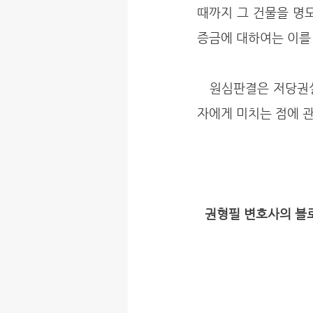
때까지 그 건물을 명
증금에 대하여는 이를 
   원심판결은 저당권설정등기가 된 후에 임차보증금을 증액하기로 합의한 경우 그 효력이 저당권
자에게 미치는 점에 관
권형필 변호사의 블로