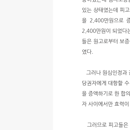
있는 상태였는데 피고들
을 2,400만원으로
2,400만원이 되었
들은 원고로부터 보증
였다.
   그러나 원심인정과 같이 피고들이 저당권설정등기이전에 취득하고 있던 임차권을 선순위로서 저
당권자에게 대항할 수
을 증액하기로 한 합의
자 사이에서만 효력이 
   그러므로 피고들은 원고의 이 사건 건물명도 청구에 대하여 임차보증금 2,100만원을 상환받을 