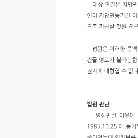
   대상 판결은 저당권설정등기 이전에 임대차계약을 체결하여 선순위 대항력을 가지고 있던 임차
인이 저당권등기일 이
으로 지급할 것을 요
   법원은 이러한 증액 합의는 합의의 당사자 사이에서만 효력이 있고, 증액 전 금액을 받을 때까지 
건물 명도가 불가능함
권자에 대항할 수 없
법원 판단
   원심판결 이유에 의하면, 원심은 원고가 이 사건 건물을 경락 취득한 기본이 된 저당권은 
1985.10.25.에
중이었는데 임차보증금