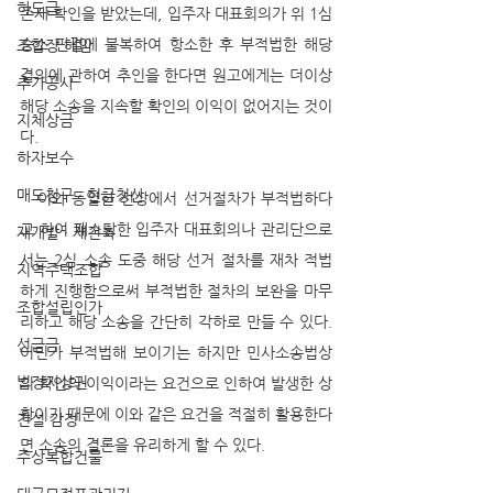
하도급
존재 확인을 받았는데, 입주자 대표회의가 위 1심 
승소 판결에 불복하여 항소한 후 부적법한 해당 
조합장 해임
결의에 관하여 추인을 한다면 원고에게는 더이상 
추가공사
해당 소송을 지속할 확인의 이익이 없어지는 것이
지체상금
다.
하자보수
매도청구 · 현금청산
   이와 동일한 선상에서 선거절차가 부적법하다
고 하여 패소당한 입주자 대표회의나 관리단으로
재개발 · 재건축
서는 2심 소송 도중 해당 선거 절차를 재차 적법
지역주택조합
하게 진행함으로써 부적법한 절차의 보완을 마무
조합설립인가
리하고 해당 소송을 간단히 각하로 만들 수 있다. 
선급금
어딘가 부적법해 보이기는 하지만 민사소송법상
법정지상권
의 확인의 이익이라는 요건으로 인하여 발생한 상
황이기 때문에 이와 같은 요건을 적절히 활용한다
건설 감정
면 소송의 결론을 유리하게 할 수 있다.
주상복합건물