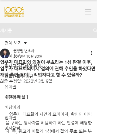
게시물
전체 보기
권형필 변호사
전체 보기
2019년 10월 30일
입주자 대표회의 의결이 무효라는 1심 판결 이후,
입주자대표회의 분쟁
입주자 대표회의에서 결의에 관해 추인을 하였다면
해당 추인 결의는 적법하다고 할 수 있을까?
집합건물 관리단
최종 수정일:
2020년 3월 9일
유치권
사해행위
[ 판례 해설 ]
배당이의
   입주자 대표회의 사건의 묘미이자, 확인의 이익
임차권
을 구하는 당사자를 허탈하게 하는 판결에 해당한
공사대금
다. 즉, 원고가 어렵게 1심에서 결의 무효 또는 부