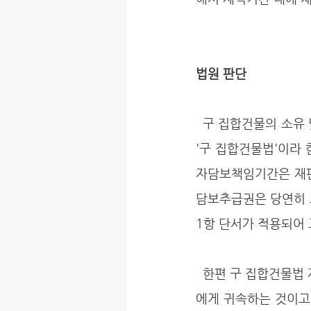
법원 판단
  구 집합건물의 소유 및 관리에 관한 법률(2003. 7. 18. 법률 제6925호로 개정되기 전의 것, 이하 
'구 집합건물법'이라 
자담보책임기간은 재판
담보추급권은 당연히 
1항 단서가 적용되어 
  한편 구 집합건물법 제9조에 의한 하자담보추급권은 특별한 사정이 없는 한 집합건물 구분소유자
에게 귀속하는 것이고, 