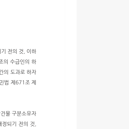
1조의 수급인의 하
간의 도과로 하자
민법 제671조 제
개정되기 전의 것, 