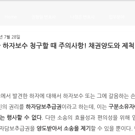
Home
권형필 변호사
나정은 변호사
업무분야
년 7월 28일
하자보수 청구할 때 주의사항! 채권양도와 제척
민의 권리를 
하자담보추급권
이라고 하는데, 이는 
구분소유자
는 행사할 수 없다
. 다만 소송의 효율성과 편의성을 위해 
하자담보추급권을 
양도받아서 소송을 제기
할 수 있을 뿐이다.