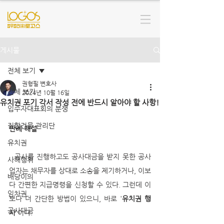
게시물
전체 보기
권형필 변호사
전체 보기
2024년 10월 16일
유치권 포기 각서 작성 전에 반드시 알아야 할 사항!
입주자대표회의 분쟁
집합건물 관리단
판례 해설
유치권
  공사를 진행하고도 공사대금을 받지 못한 공사
사해행위
업자는 채무자를 상대로 소송을 제기하거나, 이보
배당이의
다 간편한 지급명령을 신청할 수 있다. 그런데 이
임차권
보다 더 간단한 방법이 있으니, 바로 '
유치권 행
공사대금
사
'이다. 