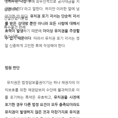
대규모점포관리자
성해주면 낙찰 후에 최우선적으로 공사대금을 지
급해 주겠다'라고 말한다. 하지만 이러한 말에 넘
산업재해
어가면 안 된다. 
유치권 포기 각서는 단순히 각서
건설산업기본법
를 받은 상대방 뿐만 아니라 모든 사람에 대해서 
특수물건 판례
효력이 발생
하기 때문에 
더이상 유치권을 주장할 
승소사례
수 없기 때문이다
. 따라서 유치권 포기 각서는 정
말 신중하게 고민한 후에 작성해야 한다.
법원 판단
  유치권은 법정담보물권이기는 하나 채권자의 이
익보호를 위한 채권담보의 수단에 불과하므로 이
를 포기하는 특약은 유효하고, 
유치권을 사전에 
포기한 경우 다른 법정 요건이 모두 충족되더라도 
유치권이 발생하지 않은 것과 마찬가지로 유치권