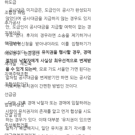
하도급
  공사대금 미지급은, 도급인이 공사가 완성되지 
조합장 해임
않았다며 공사대금을 지급하지 않는 경우도 있지
추가공사
만, 도급인이 공사대금을 지급할 여력이 없는 경
지체상금
우도 있다. 후자의 경우라면 소송을 제기하거나 
하자보수
지급명령신청을 받아내더라도 이를 집행하기가 
어려워진다. 반면에 
유치권을 행사할 경우, 경매 
매도청구 · 현금청산
절차의 낙찰자에게 사실상 최우선적으로 변제받
재개발 · 재건축
을 수 있게 되는바
, 모로 가도 서울만 가면 된다는 
지역주택조합
말처럼 공사대금을 변제받기만 하면 되는 공사업
조합설립인가
자로서는 유치권이 간편한 방법인 것이다.
선급금
  다만, 간혹 경매 낙찰자 또는 경매에 입찰하려는 
법정지상권
사람이 유치권자의 존재를 알고 먼저 협상을 시도
건설 감정
하는 경우가 있다. 이때 대부분 '유치권이 있으면 
주상복합건물
절차가 복잡해지니, 일단 유치권 포기 각서를 작