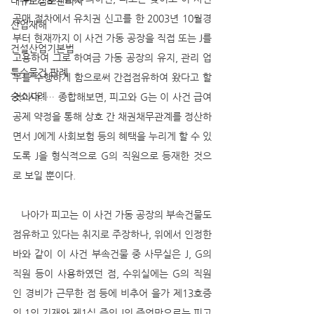
대규모점포관리자
공매 절차에서 유치권 신고를 한 2003년 10월경
산업재해
부터 현재까지 이 사건 가동 공장을 직접 또는 J를 
건설산업기본법
고용하여 그로 하여금 가동 공장의 유지, 관리 업
특수물건 판례
무를 수행하게 함으로써 간접점유하여 왔다고 할 
승소사례
것이다. … 종합해보면, 피고와 G는 이 사건 급여
공제 약정을 통해 상호 간 채권채무관계를 정산하
면서 J에게 사회보험 등의 혜택을 누리게 할 수 있
도록 J을 형식적으로 G의 직원으로 등재한 것으
로 보일 뿐이다.
   나아가 피고는 이 사건 가동 공장의 부속건물도 
점유하고 있다는 취지로 주장하나, 위에서 인정한 
바와 같이 이 사건 부속건물 중 사무실은 J, G의 
직원 등이 사용하였던 점, 수위실에는 G의 직원
인 경비가 근무한 점 등에 비추어 을가 제13호증
의 1의 기재와 제1심 증인 J의 증언만으로는 피고