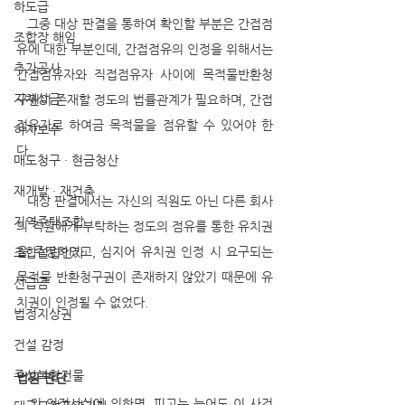
하도급
   그중 대상 판결을 통하여 확인할 부분은 간접점
조합장 해임
유에 대한 부분인데, 간접점유의 인정을 위해서는 
추가공사
간접점유자와 직접점유자 사이에 목적물반환청
지체상금
구권이 존재할 정도의 법률관계가 필요하며, 간접
점유자로 하여금 목적물을 점유할 수 있어야 한
하자보수
다.
매도청구 · 현금청산
재개발 · 재건축
   대상 판결에서는 자신의 직원도 아닌 다른 회사
지역주택조합
의 직원에게 부탁하는 정도의 점유를 통한 유치권
을 주장하였고, 심지어 유치권 인정 시 요구되는 
조합설립인가
목적물 반환청구권이 존재하지 않았기 때문에 유
선급금
치권이 인정될 수 없었다.
법정지상권
건설 감정
주상복합건물
법원 판단
   위 인정사실에 의하면, 피고는 늦어도 이 사건 