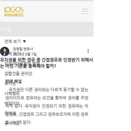
게시물
전체 보기
권형필 변호사
전체 보기
2024년 8월 7일
유치권을 위한 점유 중 간접점유로 인정받기 위해서
입주자대표회의 분쟁
는 어떤 기준을 충족해야 할까?
집합건물 관리단
판례 해설
유치권
   유치권은 다른 권리와는 다르게 등기할 수 없는 
사해행위
권리이므로 점유라는 요건을 통하여 권리를 주장
배당이의
하게 된다. 유치권이 인정되기 위한 점유에는 직
임차권
접점유, 간접점유 그리고 점유보조자에 의한 점유
로 나뉘게 된다.
공사대금