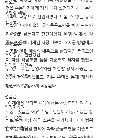
하도급
것을 수분양자에게 제시 내지 설명하거나 … 분양
조합장 해임
계약의 내용으로 편입하였다고 볼 수 있는 등의 
추가공사
특별한 사정이 없는 한" 준공도면을 하자 판단의 
지체상금
기준으로 삼는다고 판단하였다. 바꿔 말해서,
 착
공도면 등에 기재된 시공 내역이나 시공 방법대로 
하자보수
시공할 것을 계약의 내용으로 삼았다면 준공도면
매도청구 · 현금청산
이 아닌 착공도면 등을 기준으로 하자를 판단
할 
재개발 · 재건축
수 있다. 이는 분양계약을 체결할 당시 제공된 분
지역주택조합
양안내서나 카달로그, 견본 주택을 통해 제시된 
방법에도 동일하게 적용된다. 
조합설립인가
선급금
  아래에서 살펴볼 사례에서는 착공도면보다 하향
법정지상권
시공되었음을 이유로 입주민들이 시공사 등을 상
건설 감정
대로 손해배상 청구 소송을 제기했다. 이에 
법원
주상복합건물
은 기존 대법원 판례에 따라 준공도면을 기준으로 
하자를 판단한다고 설시하면서도, 착공도면이나 