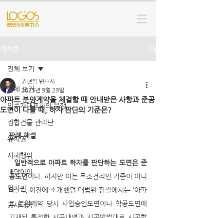
게시물
전체 보기
권형필 변호사
전체 보기
2025년 9월 29일
아파트 분양계약을 체결할 때 안내받은 사항과 준공
입주자대표회의 분쟁
도면이 다를 때, 하자 판단의 기준은?
집합건물 관리단
판례 해설
유치권
사해행위
  일반적으로 아파트 하자를 판단하는 도면은 준
배당이의
공도면
이다. 하지만 이는 무조건적인 기준이 아니
임차권
다. 즉, 이전에 소개했던 대법원 판결에서는 '아파
트 분양계약 당시 사업승인도면이나 착공도면에 
공사대금
기재된 특정한 시공내역과 시공방법대로 시공할 