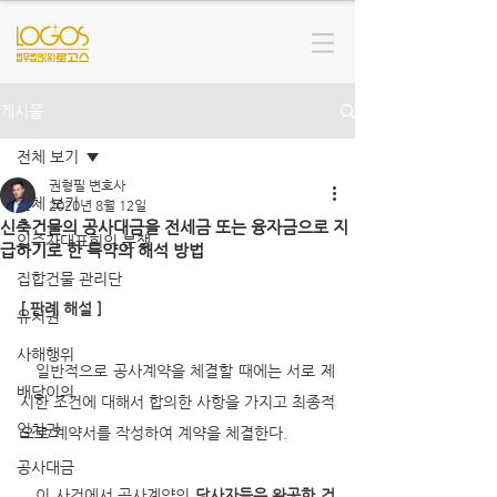
게시물
전체 보기
권형필 변호사
전체 보기
2020년 8월 12일
신축건물의 공사대금을 전세금 또는 융자금으로 지
입주자대표회의 분쟁
급하기로 한 특약의 해석 방법
집합건물 관리단
[ 판례 해설 ]
유치권
사해행위
   일반적으로 공사계약을 체결할 때에는 서로 제
배당이의
시한 조건에 대해서 합의한 사항을 가지고 최종적
임차권
으로 계약서를 작성하여 계약을 체결한다. 
공사대금
   이 사건에서 공사계약의 
당사자들은 완공한 건