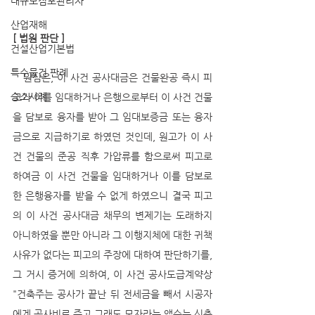
대규모점포관리자
산업재해
[ 법원 판단 ]
건설산업기본법
특수물건 판례
   원심은, 이 사건 공사대금은 건물완공 즉시 피
승소사례
고가 이를 임대하거나 은행으로부터 이 사건 건물
을 담보로 융자를 받아 그 임대보증금 또는 융자
금으로 지급하기로 하였던 것인데, 원고가 이 사
건 건물의 준공 직후 가압류를 함으로써 피고로 
하여금 이 사건 건물을 임대하거나 이를 담보로 
한 은행융자를 받을 수 없게 하였으니 결국 피고
의 이 사건 공사대금 채무의 변제기는 도래하지 
아니하였을 뿐만 아니라 그 이행지체에 대한 귀책
사유가 없다는 피고의 주장에 대하여 판단하기를, 
그 거시 증거에 의하여, 이 사건 공사도급계약상 
"건축주는 공사가 끝난 뒤 전세금을 빼서 시공자
에게 공사비로 주고 그래도 모자라는 액수는 신축 