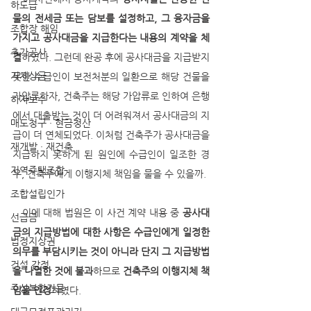
하도급
물의 전세금 또는 담보를 설정하고, 그 융자금을 
조합장 해임
가지고 공사대금을 지급한다는 내용의 계약을 체
추가공사
결
하였다. 그런데 완공 후에 공사대금을 지급받지 
지체상금
못한 수급인이 보전처분의 일환으로 해당 건물을 
가압류하자, 건축주는 해당 가압류로 인하여 은행
하자보수
에서 대출받는 것이 더 어려워져서 공사대금의 지
매도청구 · 현금청산
급이 더 연체되었다. 이처럼 건축주가 공사대금을 
재개발 · 재건축
지급하지 못하게 된 원인에 수급인이 일조한 경
지역주택조합
우, 건축주에게 이행지체 책임을 물을 수 있을까.
조합설립인가
   이에 대해 법원은 이 사건 계약 내용 중 
공사대
선급금
금의 지급방법에 대한 사항은 수급인에게 일정한 
법정지상권
의무를 부담시키는 것이 아니라 단지 그 지급방법
건설 감정
을 나열한 것에 불과
하므로 
건축주의 이행지체 책
주상복합건물
임을 인정
하였다.