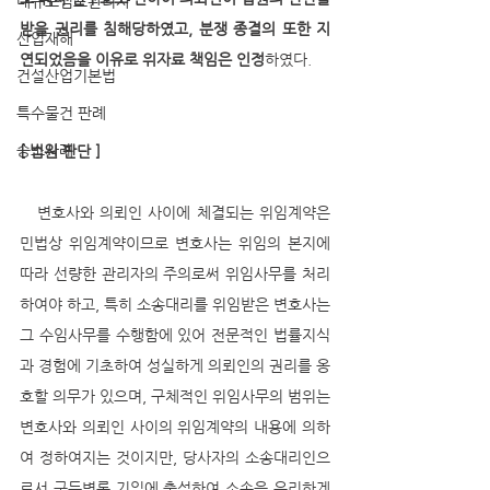
대규모점포관리자
받을 권리를 침해당하였고, 분쟁 종결의 또한 지
산업재해
연되었음을 이유로 위자료 책임은 인정
하였다.
건설산업기본법
특수물건 판례
승소사례
[ 법원 판단 ]
   변호사와 의뢰인 사이에 체결되는 위임계약은 
민법상 위임계약이므로 변호사는 위임의 본지에 
따라 선량한 관리자의 주의로써 위임사무를 처리
하여야 하고, 특히 소송대리를 위임받은 변호사는 
그 수임사무를 수행함에 있어 전문적인 법률지식
과 경험에 기초하여 성실하게 의뢰인의 권리를 옹
호할 의무가 있으며, 구체적인 위임사무의 범위는 
변호사와 의뢰인 사이의 위임계약의 내용에 의하
여 정하여지는 것이지만, 당사자의 소송대리인으
로서 구두변론 기일에 출석하여 소송을 유리하게 