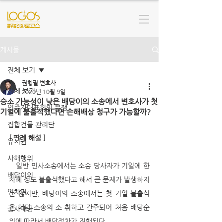
게시물
전체 보기
권형필 변호사
전체 보기
2020년 10월 9일
승소 가능성이 낮은 배당이의 소송에서 변호사가 첫
입주자대표회의 분쟁
기일에 불출석했다면 손해배상 청구가 가능할까?
집합건물 관리단
[ 판례 해설 ]
유치권
사해행위
   일반 민사소송에서는 소송 당사자가 기일에 한 
배당이의
차례 정도 불출석했다고 해서 큰 문제가 발생하지
임차권
는 않지만, 배당이의 소송에서는 첫 기일 불출석
은 해당 소송의 소 취하고 간주되어 처음 배당순
공사대금
위에 따라서 배당절차가 진행된다. 