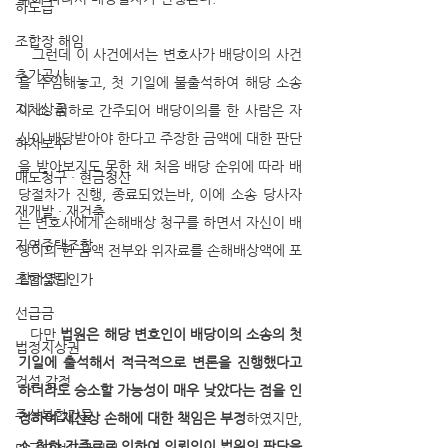
하도급
조합장 해임
   그런데 이 사건에서는 변호사가 배당이의 사건
추가공사
을 수임해놓고, 첫 기일에 불출석하여 해당 소송
지체상금
이 소 취하로 간주되어 배당이의를 한 사람은 자
신이 배당받아야 한다고 주장한 금액에 대한 판단
하자보수
을 받아보지도 못한 채 처음 배당 순위에 따라 배
매도청구 · 현금청산
당절차가 진행, 종료되었는바, 이에 소송 당사자
재개발 · 재건축
는 변호사에게 손해배상 청구를 하면서 자신이 배
지역주택조합
당이의 한 금액 전부와 위자료를 손해배상액에 포
함하였다.
조합설립인가
선급금
   다만 
법원은 해당 변호인이 배당이의 소송의 첫
법정지상권
기일에 출석해서 적극적으로 변론을 진행했다고 
건설 감정
하더라도 승소할 가능성이 매우 낮았다는 점을 인
주상복합건물
정하여 재산상 손해에 대한 책임은 부정
하였지만, 
소 취하 간주로로 인하여 의뢰인이 법원의 판단을 