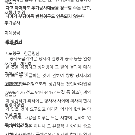
하도급
다고 하더라도 추가공사대금을 청구할 수는 없고, 
조합장 해임
나아가 부당이득 반환청구도 인용되지 않는다
.
추가공사
지체상금
법원 판단
하자보수
매도청구 · 현금청산
   공사도급계약은 당사자 일방이 공사 등을 완성
재개발 · 재건축
할 것을 약정하고 상대방이 그 일의 결과에 대하
지역주택조합
여 보수를 지급하는 것에 관하여 쌍방 당사자의 
합의가 이루어짐으로써 성립하는 것인바(대법원 
조합설립인가
1996.4.26.선고 94다34432 판결 등 참조), 계약
선급금
이 성립하기 위하여는 당사자 사이에 의사의 합치
법정지상권
가 있을 것이 요구되고 이러한 의사의 합치는 당
건설 감정
해 계약의 내용을 이루는 모든 사항에 관하여 있
주상복합건물
어야 하는 것은 아니나 그 본질적 사항이나 중요 
사항에 관하여는 구체적으로 의사의 합치가 있거