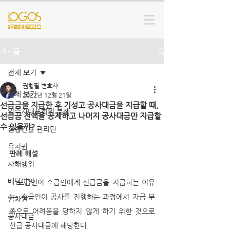
게시물
전체 보기
권형필 변호사
전체 보기
2022년 12월 21일
선급금을 지급한 후 기성고 공사대금을 지급할 때,
입주자대표회의 분쟁
선급금 전액을 공제하고 나머지 공사대금만 지급할
수 있을까?
집합건물 관리단
유치권
판례 해설
사해행위
배당이의
   도급인이 수급인에게 선급금을 지급하는 이유
는, 수급인이 공사를 진행하는 과정에서 자금 부
임차권
족으로 어려움을 당하지 않게 하기 위한 것으로 
공사대금
선급 공사대금에 해당한다. 