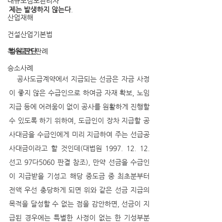
대규모점포관리자
제는 발생하지 않는다
.
산업재해
건설산업기본법
특수물건 판례
법원 판단 
승소사례
   공사도급계약에서 지급되는 선금은 자금 사정
이 좋지 않은 수급인으로 하여금 자재 확보, 노임 
지급 등에 어려움이 없이 공사를 원활하게 진행할 
수 있도록 하기 위하여, 도급인이 장차 지급할 공
사대금을 수급인에게 미리 지급하여 주는 선급공
사대금이라고 할 것인데(대법원 1997. 12. 12. 
선고 97다5060 판결 참조), 만약 선금을 수급인
이 지급받을 기성고 해당 중도금 중 최초분부터 
전액 우선 충당하게 되면 위와 같은 선금 지급의 
목적을 달성할 수 없는 점을 감안하면, 선금이 지
급된 경우에는 특별한 사정이 없는 한 기성부분 