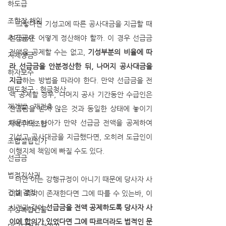
하도급
조합장 해임
   그렇다면 기성고에 따른 공사대금을 지급할 때 
추가공사
선급금은 어떻게 정산해야 할까. 이 경우 선급금 
전액을 공제할 수는 없고, 
기성부분의 비율에 따
지체상금
라 선급금을 안분정산한 뒤, 나머지 공사대금을 
하자보수
지급
하는 방법을 따라야 한다. 만약 선급금을 전
매도청구 · 현금청산
액 공제할 경우, 나머지 공사 기간동안 수급인은 
재개발 · 재건축
선급금을 받지 않은 것과 동일한 상태에 놓이기 
때문이다. 나아가 만약 선급금 전액을 공제하여 
지역주택조합
기성고 공사대금을 지급했다면, 오히려 도급인이 
조합설립인가
이행지체 책임에 빠질 수도 있다. 
선급금
법정지상권
   다만 이는 강행규정이 아니기 때문에 당사자 사
건설 감정
이에 특약이 존재한다면 그에 따를 수 있는바, 이 
사건과 같이 
선급금을 전액 공제하도록 당사자 사
주상복합건물
이에 합의가 있었다면 그에 따르더라도 법적인 문