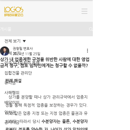
게시물
전체 보기
권형필 변호사
전체 보기
2024년 11월 25일
상가 내 업종제한 규정을 위반한 사람에 대한 영업
입주자대표회의 분쟁
금지 청구, 점포 임차인에게는 청구할 수 없을까?
집합건물 관리단
판례 해설
유치권
사해행위
  상가를 분양할 때나 상가 관리규약에서 업종지
배당이의
정을 통해 독점적 업종을 보장하는 경우가 있다. 
임차권
이와 같은 업종 지정 또는 지정 업종은 물권과 유
사하다. 따라서 당시 
수분양자는 물론, 수분양자
공사대금
로부터 점포를 양수한 자, 나아가 상가 임차인에