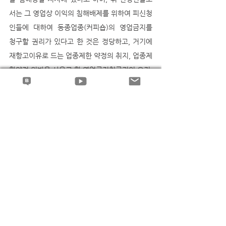
서는 그 영업상 이익의 침해배제를 위하여 피신청
인들에 대하여 동종업종(커피숍)의 영업금지를 
청구할 권리가 있다고 한 것은 정당하고, 거기에 
재항고이유로 드는 업종제한 약정의 취지, 업종제
한약정 위반을 사유로 한 영업금지청구권의 요건, 
성질에 관한 법리오해 및 심리미진 등의 위법이 
없다.
권형필 변호사의 블로그와 유튜브에서 더 많은 판
례해설과 동영상 강의를 보실 수 있습니다..^^
집합건물 관리단