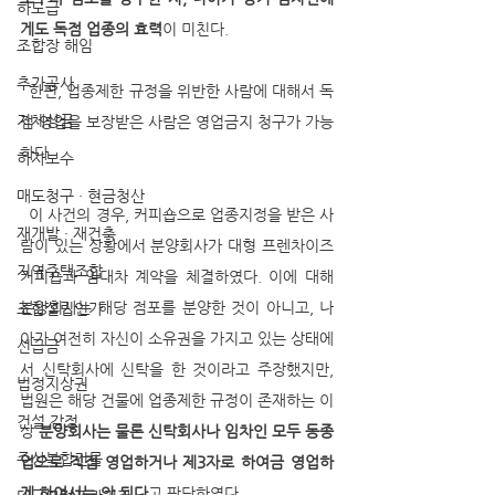
하도급
게도 독점 업종의 효력
이 미친다. 
조합장 해임
추가공사
  한편, 업종제한 규정을 위반한 사람에 대해서 독
지체상금
점 영업을 보장받은 사람은 영업금지 청구가 가능
하다.
하자보수
매도청구 · 현금청산
  이 사건의 경우, 커피숍으로 업종지정을 받은 사
재개발 · 재건축
람이 있는 상황에서 분양회사가 대형 프렌차이즈 
지역주택조합
커피숍과 임대차 계약을 체결하였다. 이에 대해 
분양회사는 해당 점포를 분양한 것이 아니고, 나
조합설립인가
아가 여전히 자신이 소유권을 가지고 있는 상태에
선급금
서 신탁회사에 신탁을 한 것이라고 주장했지만, 
법정지상권
법원은 해당 건물에 업종제한 규정이 존재하는 이
건설 감정
상 
분양회사는 물론 신탁회사나 임차인 모두 동종
주상복합건물
업으로 직접 영업하거나 제3자로 하여금 영업하
게 하여서는 안 된다
고 판단하였다. 