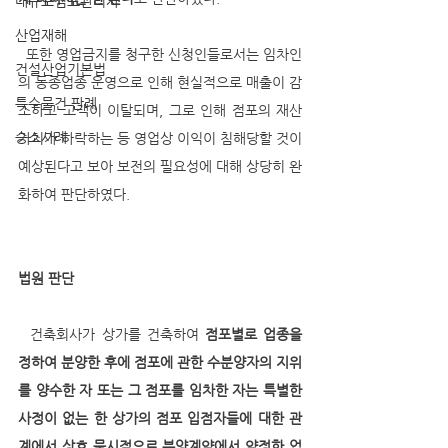
대규모점포관리자
산업재해
  또한 영업금지를 청구한 신청인들로서는 임차인
건설산업기본법
의 동종업종 운영으로 인해 현실적으로 매출이 감
특수물건 판례
소하고 고객이 이탈되며, 그로 인해 점포의 재산 
승소사례
가치가 하락하는 등 영업상 이익이 침해당할 것이 
예상된다고 보아 보전의 필요성에 대해 상당히 완
화하여 판단하였다.
법원 판단
  건축회사가 상가를 건축하여 
점포별로 업종을 
정하여 분양한 후에 점포에 관한 수분양자의 지위
를 양수한 자 또는 그 점포를 임차한 자는 특별한 
사정이 없는 한 상가의 점포 입점자들에 대한 관
계에서 상호 묵시적으로 분양계약에서 약정한 업