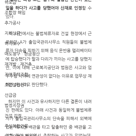
하도급
일을 하다가 사고를 당했어야 산재로 인정
할 수 
조합장 해임
있다.
추가공사
지체상금
  이 사건에서는 불법체류자로 건설 현장에서 근
로하던 A가 출입국관리사무소 직원들의 불법체
하자보수
류자 단속을 피하기 위해 음식 운반용 엘리베이터
매도청구 · 현금청산
에 탑승했다가 팔과 다리가 끼이는 사고를 당했지
재개발 · 재건축
만, 이에 대해 근로복지공단과 법원은 사고와 업
지역주택조합
무수행 사이에 연관성이 없다는 이유로 업무상 재
해가 아니라고 판단했다.
조합설립인가
선급금
  하지만 이 사건과 유사하지만 다른 결론이 내려
법정지상권
진 판례도 있다. 아래 사건과 동일하게 불법체류
건설 감정
자가 출입국관리사무소의 단속을 피해서 외벽에 
주상복합건물
있는 에어컨 배관을 타고 탈출하던 중 배관을 고
정한 핀이 빠지면서 추락하는 사고가 있었는데, 