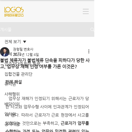
게시물
전체 보기
권형필 변호사
전체 보기
2024년 12월 4일
불법 체류자가 불법체류 단속을 피하다가 당한 사
입주자대표회의 분쟁
고, 업무상 재해 인정 여부를 가른 이것은?
집합건물 관리단
판례 해설
유치권
사해행위
  업무상 재해가 인정되기 위해서는 근로자가 당
배당이의
한 사고와 업무수행 사이에 인과관계가 인정되어
임차권
야 한다. 따라서 근로자가 근로 현장에서 사고를 
당했다는 것만으로는 부족하고, 
근로자가 업무를 
공사대금
수행하는 과정 또는 업무와 밀접한 관련이 있는 