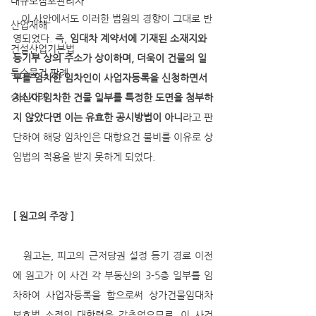
대규모점포관리자
   이 사안에서도 이러한 법원의 경향이 그대로 반
산업재해
영되었다. 즉, 
임대차 계약서에 기재된 소재지와 
건설산업기본법
등기부 상의 주소가 상이하며, 더욱이 건물의 일
특수물건 판례
부를 임차한 임차인이 사업자등록을 신청하면서 
승소사례
자신이 임차한 건물 일부를 특정한 도면을 첨부하
지 않았다면 이는 유효한 공시방법이 아니
라고 판
단하여 해당 임차인은 대항요건 불비를 이유로 상
임법의 적용을 받지 못하게 되었다.      
[ 원고의 주장 ]
   원고는, 피고의 근저당권 설정 등기 경료 이전
에 원고가 이 사건 각 부동산의 3-5층 일부를 임
차하여 사업자등록을 함으로써 상가건물임대차
보호법 소정의 대항력을 갖추었으므로, 이 사건 