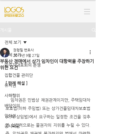
게시물
전체 보기
권형필 변호사
전체 보기
2019년 9월 27일
부동산 경매에서 상가 임차인이 대항력을 주장하기
입주자대표회의 분쟁
위한 요건
집합건물 관리단
[ 판례 해설 ]
유치권
사해행위
   임차권은 민법상 채권관계이지만, 주택임대차
배당이의
보호법(이하 주임법) 또는 상가건물임대차보호법
임차권
(이하 상임법)에서 요구하는 일정한 조건을 갖추
면 실질적으로는 물권자의 지위를 누릴 수 있다. 
공사대금
즉, 임차권은 채권에 불과하지만 법에서 마련한 