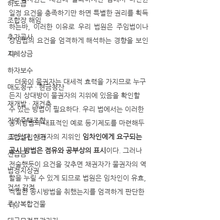
하도급
일정 요건을 충족하기만 하면 특별한 권리를 획득
조합장 해임
하는바, 이러한 이유로 우리 법원은 주임법이나 
추가공사
상임법의 요건을 엄격하게 해석하는 경향을 보인
지체상금
다. 
하자보수
   더욱이 물권자는 대세적 효력을 가지므로 누구
매도청구 · 현금청산
든지 상대방이 물권자의 지위에 있음을 확인할 
재개발 · 재건축
수 있는 방법이 필요하다. 우리 법에서는 이러한 
지역주택조합
공시방법의 대표적인 예로 등기제도를 마련해두
고 있다. 채권자의 지위인 
임차인에게 요구되는 
조합설립인가
공시 방법은 점유와 공부상의 표시
이다. 그러나 
선급금
전술했듯이 요건을 갖추면 채권자가 물권자의 역
법정지상권
할을 누릴 수 있게 되므로 법원은 임차인이 유효, 
건설 감정
적절한 공시방법을 취했는지를 엄격하게 판단한
주상복합건물
다. 