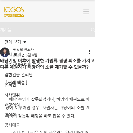
게시물
전체 보기
권형필 변호사
전체 보기
2020년 5월 4일
배당기일 이후에 발생한 가압류 결정 취소를 가지고
입주자대표회의 분쟁
다른 채권자가 배당이의 소를 제기할 수 있을까?
집합건물 관리단
[ 판례 해설 ]
유치권
사해행위
   배당 순위가 잘못되었거나, 허위의 채권으로 배
배당이의
당이 이루어진 경우, 채권자는 배당이의 소를 제
임차권
기하여 잘못된 배당을 바로 잡을 수 있다. 
공사대금
   그러나 이 사건은 위의 사유와는 달리 배당이의 