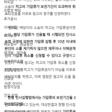
하도급
소송의 
피고의 가압류가 보전기간이 도과하여 취
조합장 해임
소
되었음을 이유로 원고의 청구를 인정하였다. 
추가공사
지체상금
   문제된 배당이의 소송의 피고는 가압류권자였
는데, 
해당 가압류가 인용될 때 시행되던 민사소
하자보수
송법 규정에 의하면 가압류 집행 후 10년 이내에 
매도청구 · 현금청산
본안의 소를 제기하지 않으면 채무자나 이해관계
재개발 · 재건축
인이 가압류 취소를 신청할 수 있다고 규정
하고 
지역주택조합
있었다. 이에 원고는 피고의 가압류 취소를 신청
한 후 더이상 피고가 가압류권자가 아님을 이유로 
조합설립인가
배당이의를 하였고, 이에 법원은 원고의 손을 들
선급금
어준 것이다. 
법정지상권
건설 감정
현행 민사집행법에서는 가압류의 보전기간을 3
주상복합건물
년으로 규정
하고 있는바, 대상판결과 현행 민사집
행법에 따르면 배당받을 채권자 가운데 
가압류권