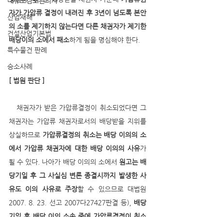
대규모점포관리자
자가 가압류 결정이 내려진 후 3년이 넘도록 본안
산업재해
의 소를 제기하지 않는다면 다른 채권자가 제기한 
건설산업기본법
배당이의 소에서 패소
하게 됨을 명심해야 한다.
특수물건 판례
승소사례
[ 법원 판단 ]
   채권자가 받은 가압류결정이 취소되었다면 그 
채권자는 가압류 채권자로서의 배당받을 지위를 
상실하므로 
가압류결정의 취소는 배당 이의의 소
에서 가압류 채권자에 대한 배당 이의의 사유
가 
될 수 있다. 나아가 배당 이의의 소에서 
원고는 배
당기일 후 그 사실심 변론 종결시까지 발생한 사
유도 이의 사유로 주장
할 수 있으므로 대법원 
2007. 8. 23. 선고 2007다27427판결 등), 
배당
기일 후 배당 이의 소송 중에 가압류결정이 취소