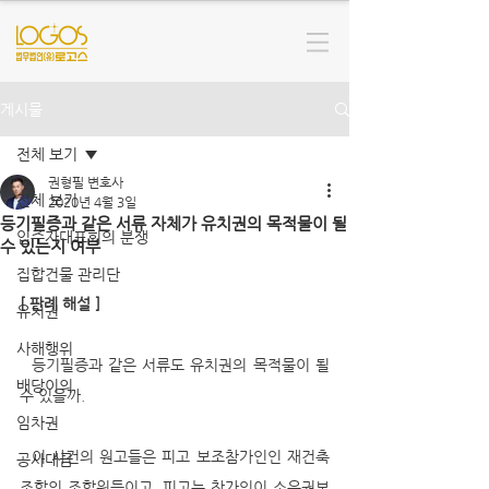
게시물
전체 보기
권형필 변호사
전체 보기
2020년 4월 3일
등기필증과 같은 서류 자체가 유치권의 목적물이 될
입주자대표회의 분쟁
수 있는지 여부
집합건물 관리단
[ 판례 해설 ]
유치권
사해행위
  등기필증과 같은 서류도 유치권의 목적물이 될 
배당이의
수 있을까.
임차권
  이 사건의 원고들은 피고 보조참가인인 재건축 
공사대금
조합의 조합원들이고, 피고는 참가인이 소유권보