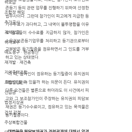
하도급
존등기 등의 관련 업무를 진행하기 위하여 선정한 
조합장 해임
법무사이다. 그런데 참가인이 피고에게 지급한 등
추가공사
기수수료가 과다하고, 그 내역이 불투명함을 이유
지체상금
로 원고들이 수수료를 지급하지 않자, 참가인은 
소유권보존등기업무를 처리하고 등기관으로부터 
하자보수
교부받은 등기필증을 점유하면서 그 인도를 거부
매도청구 · 현금청산
하고 있는 상태였다. 
재개발 · 재건축
지역주택조합
  이 때, 참가인이 점유하는 등기필증이 유치권의 
대상이 될 수 있을까 하는 의문이 든다. 유치권의 
조합설립인가
다른 요건들은 별론으로 하더라도 이 사건에서 피
선급금
고와 그 보조참가인이 주장하는 유치권의 피담보
법정지상권
채권은 등기수수료이고, 점유하고 있는 목적물은 
건설 감정
등기필증이다. 
주상복합건물
대법원은 피담보채권과 견련관계에 대해서 엄격