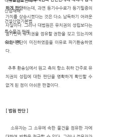
대규모점포관리자
하게 판단
하는데, 과연 등기수수료가 등기필증의 
산업재해
가치를 상승시켰다는 것은 다소 납득하기 어려운 
건설산업기본법
사실이다. 그러나 대법원은 유치권의 성립보다는 
특수물건 판례
참가인이 유치권을 점유할 권한을 갖고 있는지에 
승소사례
대한 판단이 미진하였음을 이유로 파기환송하였
다.
  추후 환송심에서 원고 측의 항소 취하 간주로 유
치권의 성립에 대한 판단을 명확하게 확인할 수 
없게 된 점이 아쉬운 판결이다.
[ 법원 판단 ]
   소유자는 그 소유에 속한 물건을 점유한 자에 
대하여 반환을 청구할 수 있다. 그러나 점유자가 