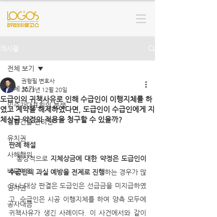
게시물
전체 보기
권형필 변호사
전체 보기
2023년 12월 20일
도급인의 귀책사유로 인해 수급인이 이행지체를 하
입주자대표회의 분쟁
였고 계약을 해제하였다면, 도급인이 수급인에게 지
체상금 약정의 적용을 청구할 수 있을까?
집합건물 관리단
유치권
판례 해설
사해행위
   통상적으로 
지체상금에 대한 약정은 도급인이 
배당이의
수급인의 과실 예방을 전제로 진행
하는 경우가 많
으나 대상 판결은 도급인은 선급금을 미지급하였
임차권
고, 수급인은 시공 이행지체를 하여 양측 모두에 
공사대금
귀책사유가 생긴 사례이다. 이 사건에서와 같이 