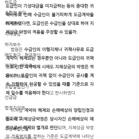
하도급
도급인이 기성대금을 미지급하는 등의 중대한 귀
조합장 해임
책사유로 인해 수급인이 불가피하게 도급계약을 
추가공사
해제하였다면, 도급인은 수급인을 상대로 하여 지
체상금 약정의 적용을 주장할 수 있을까.
지체상금
하자보수
   법원은 
수급인의 이행지체나 귀책사유로 도급
매도청구 · 현금청산
계약이 해제되는 경우뿐만 아니라 도급인의 귀책
재개발 · 재건축
으로 인한 계약해제 시에도 지체상금의 약정은 적
용
되며, 
도급인의 귀책 없이 수급인이 공사를 계
지역주택조합
속 진행하여 완공할 수 있었을 때를 기준으로 지
조합설립인가
체 일수를 적용해야 한다
고 판시하였다.
선급금
법정지상권
   이처럼 
계약의 해제와 손해배상의 양립인정과 
건설 감정
동시에 지체상금약정은 당사자간 손해배상의 예
정으로서 해제와 별개로 판단
되며, 지체상금 약정
주상복합건물
의 적용범위를 정하는 기준은 도급계약에 나타난 