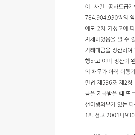
이 사건 공사도급계
784,904,930원의
에도 2차 기성고에 
지체하였음을 알 수 있
거래대금을 정산하여 
행하고 이미 정산이 
의 채무가 아직 이행
민법 제536조 제2항
금을 지급받을 때 또
선이행의무가 있는 다음 
18. 선고 2001다930