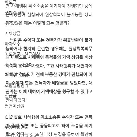
하도급
면 사해행위 취소소송을 제기하여 진행되던 중에 
조합장 해임
근저당권이 실행되어 원상회복이 불가능한 상태
추가공사
가 되었을 때는 어떻게 되는 것일까?
지체상금
   법원은 
수익자 또는 전득자가 원물반환이 불가
하자보수
능하거나 현저히 곤란한 경우에는 원상회복의무
매도청구 · 현금청산
의 이행으로 사해행위 목적물의 가액 상당을 배상
재개발 · 재건축
하여야 한다고 하였다. 또한 
사해행위가 채권자에 
의하여 취소되기 전에 부동산 경매가 진행되어 이
지역주택조합
미 수익자 또는 전득자가 배당금을 받았다면, 채
조합설립인가
권자는 이에 대하여 가액배상을 청구할 수 있다
고 
선급금
판시하였다.
법정지상권
건설 감정
   추가로 
사해행위 취소소송은 수익자 또는 전득
자 중의 일부 또는 공동피고로 하여 소송을 제기
주상복합건물
할 수 있다
는 것 또한 대상 판결을 통하여 확인하