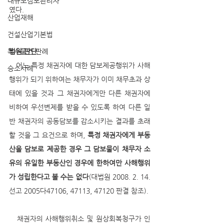
대규모점포관리자
였다.
산업재해
건설산업기본법
특수물건 판례
법원 판단
   어느 특정 채권자에 대한 담보제공행위가 사해
승소사례
행위가 되기 위하여는 채무자가 이미 채무초과 상
태에 있을 것과 그 채권자에게만 다른 채권자에 
비하여 우선변제를 받을 수 있도록 하여 다른 일
반 채권자의 공동담보를 감소시키는 결과를 초래
할 것을 그 요건으로 하며, 
특정 채권자에게 부동
산을 담보로 제공한 경우 그 담보물이 채무자 소
유의 유일한 부동산인 경우에 한하여만 사해행위
가 성립한다고 볼 수는 없다
(대법원 2008. 2. 14. 
선고 2005다47106, 47113, 47120 판결 참조).
   채권자의 사해행위취소 및 원상회복청구가 인