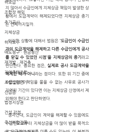
하도급
지 않아서 수급인에게 지체상금 책임이 발생한 상
조합장 해임
황에서 도급계약이 해제되었다면 지체상금 종기
추가공사
는 언제까지일까. 
지체상금
  이러한 상황에 대해서 법원은 
'도급인이 수급인
하자보수
과의 도급계약을 해제하고 다른 수급인에게 공사
매도청구 · 현금청산
를 맏길 수 있었던 시점'을 지체상금의 종기
라고 
재개발 · 재건축
판단한다. 중요한 점은, 
실제로 공사 도급계약을 
지역주택조합
해제한 때가 아니
라는 점이다. 또한 위 기간 중에 
수급인에게 책임을 물을 수 없는 사유로 공사가 
조합설립인가
지연된 기간이 있다면 이는 지체상금 산정에서 제
선급금
외해야 한다고 판단하였다. 
법정지상권
건설 감정
  생각건대, 도급인이 계약을 해제할 수 있음에도 
주상복합건물
수급인으로부터 지체상금을 더 많이 받을 목적으
로 도급계약 해제를 미룰 수도 있는바, 이 부분까