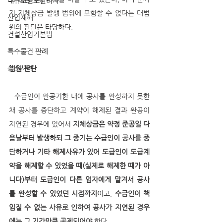
대규모점포관리자
지 지체상금 발생 범위에 포함할 수 없다는 대법
산업재해
원의 판단은 타당하다.
건설산업기본법
특수물건 판례
승소사례
법원 판단
  수급인이 완공기한 내에 공사를 완성하지 못한 
채 공사를 중단하고 계약이 해제된 결과 완공이 
지연된 경우에 있어서 
지체상금은 약정 준공일 다
음날부터 발생하되 그 종기는 수급인이 공사를 중
단하거나 기타 해제사유가 있어 도급인이 도급계
약을 해제할 수 있었을 때(실제로 해제한 때가 아
니다)부터 도급인이 다른 업자에게 맡겨서 공사
를 완성할 수 있었던 시점까지
이고, 
수급인이 책
임질 수 없는 사유로 인하여 공사가 지연된 경우
에는 그 기간만큼 공제되어야 
한다. 