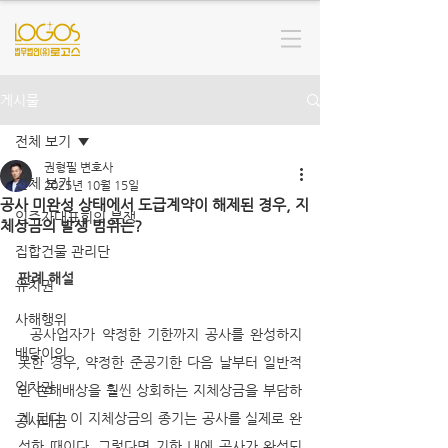
게시물
전체 보기
권형필 변호사
전체 보기
2025년 10월 15일
공사 미완성 상태에서 도급계약이 해제된 경우, 지
입주자대표회의 분쟁
체상금의 발생 범위는?
집합건물 관리단
판례 해설
유치권
사해행위
  공사업자가 약정한 기한까지 공사를 완성하지 
배당이의
못한 경우, 약정한 준공기한 다음 날부터 일반적
임차권
인 손해배상을 훨씬 상회하는 지체상금을 부담하
게 된다. 이 지체상금의 종기는 공사를 실제로 완
공사대금
성한 때이다. 그렇다면 기한 내에 공사가 완성되