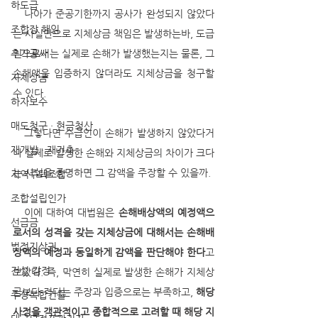
하도급
   나아가 준공기한까지 공사가 완성되지 않았다
조합장 해임
는 사실만으로 지체상금 책임은 발생하는바, 도급
추가공사
인으로서는 실제로 손해가 발생했는지는 물론, 그 
손해액을 입증하지 않더라도 지체상금을 청구할 
지체상금
수 있다. 
하자보수
매도청구 · 현금청산
   그렇다면 수급인이 손해가 발생하지 않았다거
재개발 · 재건축
나 실제로 발생한 손해와 지체상금의 차이가 크다
는 사실을 증명하면 그 감액을 주장할 수 있을까. 
지역주택조합
조합설립인가
   이에 대하여 대법원은 
손해배상액의 예정액으
선급금
로서의 성격을 갖는 지체상금에 대해서는 손해배
법정지상권
상액의 예정과 동일하게 감액을 판단해야 한다
고 
건설 감정
보았다. 즉, 막연히 실제로 발생한 손해가 지체상
금보다 적다는 주장과 입증으로는 부족하고, 
해당 
주상복합건물
사정을 객관적이고 종합적으로 고려할 때 해당 지