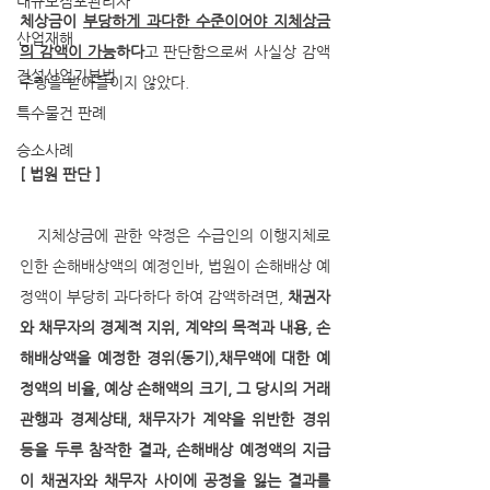
대규모점포관리자
체상금이 
부당하게 과다한 수준이어야 지체상금
산업재해
의 감액이 가능
하다
고 판단함으로써 사실상 감액
건설산업기본법
주장을 받아들이지 않았다.
특수물건 판례
승소사례
[ 법원 판단 ]
   지체상금에 관한 약정은 수급인의 이행지체로 
인한 손해배상액의 예정인바, 법원이 손해배상 예
정액이 부당히 과다하다 하여 감액하려면,
 채권자
와 채무자의 경제적 지위, 계약의 목적과 내용, 손
해배상액을 예정한 경위(동기),채무액에 대한 예
정액의 비율, 예상 손해액의 크기, 그 당시의 거래
관행과 경제상태, 채무자가 계약을 위반한 경위 
등을 두루 참작한 결과, 손해배상 예정액의 지급
이 채권자와 채무자 사이에 공정을 잃는 결과를 