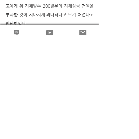
고에게 위 지체일수 200일분의 지체상금 전액을 
부과한 것이 지나치게 과다하다고 보기 어렵다고 
판단하였다. 
   위 법리 및 기록에 비추어 살펴보면, 원심의 위
와 같은 판단은 정당한 것으로 수긍할 수 있고, 거
기에 논리와 경험의 법칙에 반하여 자유심증주의
의 한계를 벗어나거나 지체상금 감액에 관한 법리
를 오해한 잘못이 없다. 
--
권형필 변호사의 블로그에서 더 많은 판례해설과 
동영상 강의를 보실 수 있습니다..^^