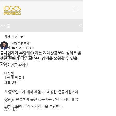
게시물
전체 보기
권형필 변호사
전체 보기
2021년 2월 24일
공사업자가 부담해야 하는 지체상금보다 실제로 발
입주자대표회의 분쟁
생한 손해가 너무 크다면, 감액을 요청할 수 있을
까?
집합건물 관리단
유치권
[ 판례 해설 ]
사해행위
배당이의
   공사업자가 계약 체결 시 약정한 준공기한까지 
공사를 완성하지 못한 경우에는 당사자 사이에 약
임차권
정한 비율에 따라 지체상금을 부담한다. 
공사대금