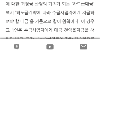
에 대한 과징금 산정의 기초가 되는 '하도급대금' 
역시 ‘하도급계약에 따라 수급사업자에게 지급하
여야 할 대금'을 기준으로 함이 원칙이다. 이 경우 
그 1인은 수급사업자에게 대금 전액을지급할 책
임이 있고, 그가 공동수급약정에 따라 최종적으로 
부담하게 될 내부적 채무 비율은 공동수급체의 내
부 사정에 불과하기 때문이다.
--
권형필 변호사의 블로그에서 더 많은 판례해설과 
동영상 강의를 보실 수 있습니다..^^
blog.naver.com/jeremiah92
하도급