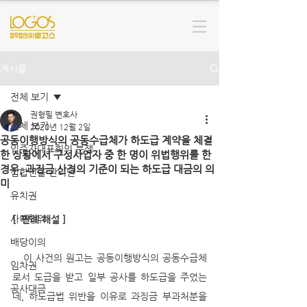
게시물
전체 보기
권형필 변호사
전체 보기
2020년 12월 2일
공동이행방식의 공동수급체가 하도급 계약을 체결
입주자대표회의 분쟁
한 상황에서 구성사업자 중 한 명이 위법행위를 한
경우, 과징금 산정의 기준이 되는 하도급 대금의 의
집합건물 관리단
미
유치권
사해행위
[  판례 해설 ]
배당이의
   이 사건의 원고는 공동이행방식의 공동수급체
임차권
로서 도급을 받고 일부 공사를 하도급을 주었는
공사대금
데, 하도급법 위반을 이유로 과징금 부과처분을 