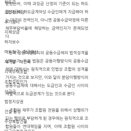
하도급
받았는바, 이때 과징금 산정의 기준이 되는 하도
급 대금이 하도급계약상 수급인에게 지급해야 하
조합장 해임
는 대금의 전액인지, 아니면 공동수급약정에 따른 
추가공사
채무부담비율에 해당하는 금액인지가 문제되었
지체상금
다. 
하자보수
매도청구 · 현금청산
   먼저 공동이행방식의 공동수급체의 법적성격을 
살펴보자. 우리 법원은 공동이행방식의 공동수급
재개발 · 재건축
체에 대해서는 원칙적으로 민법상 조합의 성격을 
지역주택조합
가지는 것으로 보지만, 이와 달리 분담이행방식의 
조합설립인가
공동수급체에 대해서는 도급인과 수급인 사이의 
선급금
개별적으로 도급관계가 있는 것으로 본다. 
법정지상권
   조합의 채무가 조합원 전원을 위해서 상행위가 
건설 감정
되는 행위로 부담하게 된 경우에는 원칙적으로 조
주상복합건물
합원들이 연대책임을 지며, 이때 조합원 사이의 