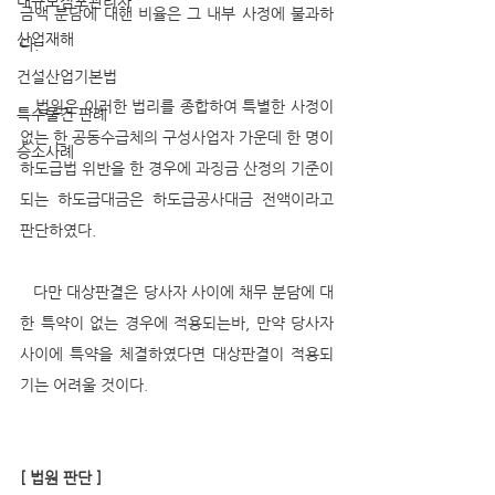
대규모점포관리자
금액 분담에 대핸 비율은 그 내부 사정에 불과하
산업재해
다. 
건설산업기본법
   법원은 이러한 법리를 종합하여 특별한 사정이 
특수물건 판례
없는 한 공동수급체의 구성사업자 가운데 한 명이 
승소사례
하도급법 위반을 한 경우에 과징금 산정의 기준이 
되는 하도급대금은 하도급공사대금 전액이라고 
판단하였다.
   다만 대상판결은 당사자 사이에 채무 분담에 대
한 특약이 없는 경우에 적용되는바, 만약 당사자 
사이에 특약을 체결하였다면 대상판결이 적용되
기는 어려울 것이다.
[ 법원 판단 ]